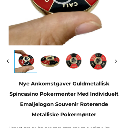
Nye Ankomstgaver Guldmetallisk
Spincasino Pokermønter Med Individuelt
Emaljelogon Souvenir Roterende
Metalliske Pokermønter
Uanset om de bruges som samlede souvenirs eller