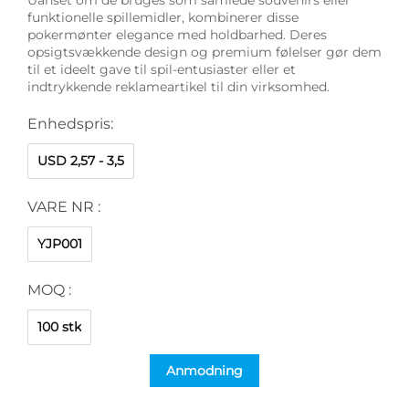
funktionelle spillemidler, kombinerer disse
pokermønter elegance med holdbarhed. Deres
opsigtsvækkende design og premium følelser gør dem
til et ideelt gave til spil-entusiaster eller et
indtrykkende reklameartikel til din virksomhed.
Enhedspris:
USD 2,57 - 3,5
VARE NR :
YJP001
MOQ :
100 stk
Anmodning