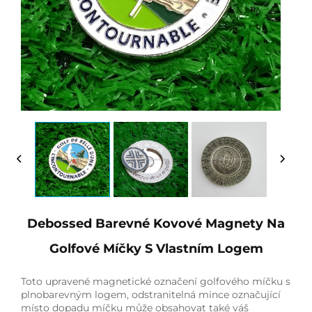
Debossed Barevné Kovové Magnety Na
Golfové Míčky S Vlastním Logem
Toto upravené magnetické označení golfového míčku s
plnobarevným logem, odstranitelná mince označující
místo dopadu míčku může obsahovat také váš