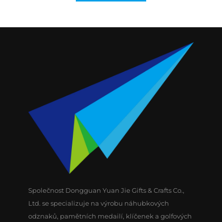
Společnost Dongguan Yuan Jie Gifts & Crafts Co.,
Ltd. se specializuje na výrobu náhubkových
odznaků, pamětních medailí, klíčenek a golfových