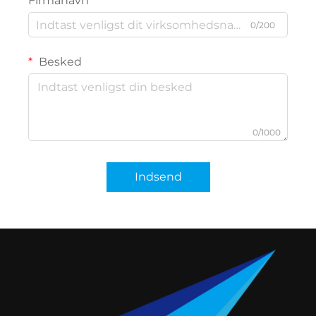
Firmanavn
0/200
Besked
0/1000
Indsend