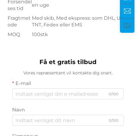
Forsendel
en uge
ses tid
Fragtmet
Med skib, Med ekspress: som DHL, UPS,
ode
TNT, Fedex eller EMS
MOQ
100stk
Få et gratis tilbud
Vores repræsentant vil kontakte dig snart.
E-mail
0/100
Navn
0/100