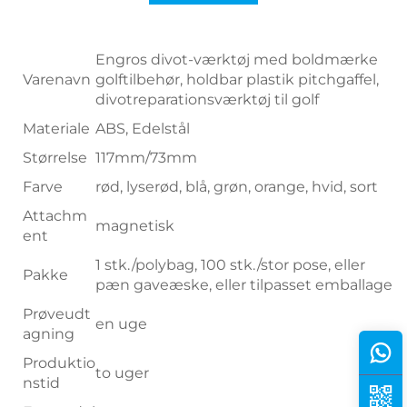
Engros divot-værktøj med boldmærke
Varenavn
golftilbehør, holdbar plastik pitchgaffel,
divotreparationsværktøj til golf
Materiale
ABS, Edelstål
Størrelse
117mm/73mm
Farve
rød, lyserød, blå, grøn, orange, hvid, sort
Attachm
magnetisk
ent
1 stk./polybag, 100 stk./stor pose, eller
Pakke
pæn gaveæske, eller tilpasset emballage
Prøveudt
en uge
agning
Produktio
to uger
nstid