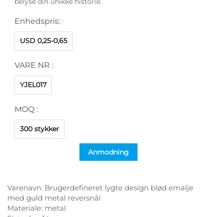
belyse din unikke historie.
Enhedspris:
USD 0,25-0,65
VARE NR :
YJEL017
MOQ :
300 stykker
Anmodning
Varenavn: Brugerdefineret lygte design blød emalje
med guld metal reversnål
Materiale: metal