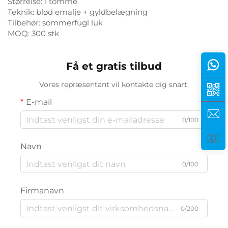
Størrelse: 1 tomme
Teknik: blød emalje + gyldbelægning
Tilbehør: sommerfugl luk
MOQ: 300 stk
Få et gratis tilbud
Vores repræsentant vil kontakte dig snart.
E-mail
0/100
Navn
0/100
Firmanavn
0/200