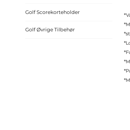
Golf Scorekorteholder
*V
*M
Golf Øvrige Tilbehør
*s
*L
*F
*M
*P
*