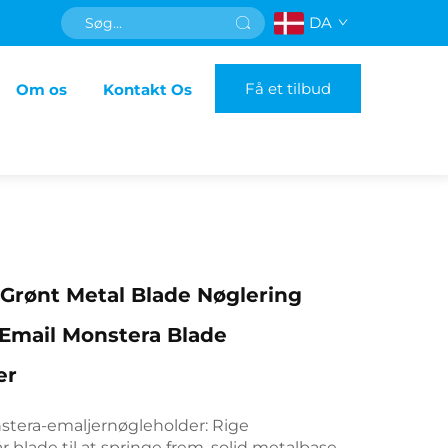
DA
Få et tilbud
Om os
Kontakt Os
Grønt Metal Blade Nøglering
Email Monstera Blade
er
tera-emaljernøgleholder: Rige
r blade til at springe frem, solid metalbase.