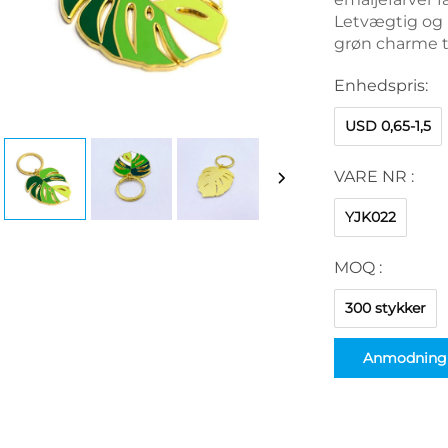
Letvægtig og n
grøn charme ti
Enhedspris:
USD 0,65-1,5
VARE NR :
YJK022
MOQ :
300 stykker
Anmodning