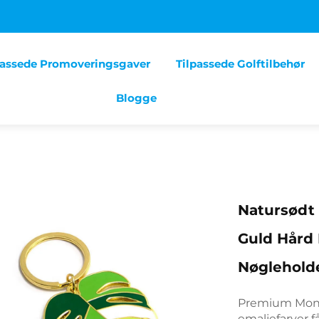
passede Promoveringsgaver
Tilpassede Golftilbehør
Blogge
Natursødt 
Guld Hård 
Nøglehold
Premium Mons
emaljefarver få