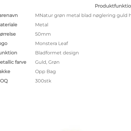
Produktfunktio
arenavn
MNatur grøn metal blad nøglering guld 
ateriale
Metal
tørrelse
50mm
ogo
Monstera Leaf
unktion
Bladformet design
etallic farve
Guld, Grøn
akke
Opp Bag
MOQ
300stk