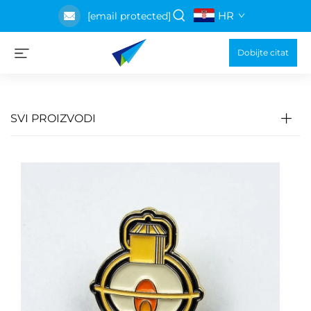
HR
[email protected]
Dobijte citat
SVI PROIZVODI