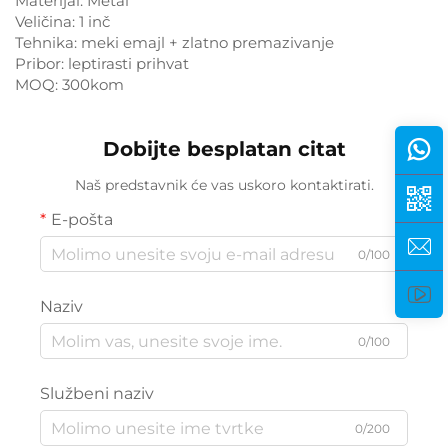
Materijal: Metal
Veličina: 1 inč
Tehnika: meki emajl + zlatno premazivanje
Pribor: leptirasti prihvat
MOQ: 300kom
Dobijte besplatan citat
Naš predstavnik će vas uskoro kontaktirati.
E-pošta
0/100
Naziv
0/100
Službeni naziv
0/200