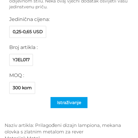
odijevnom stilu. Neka ovaj vječni dodatak osvijetli vašu
jedinstvenu priču.
Jedinična cijena:
0,25-0,65 USD
Broj artikla :
YJEL017
MOQ :
300 kom
Istraživanje
Naziv artikla: Prilagođeni dizajn lampiona, mekana
olovka s zlatnim metalom za rever