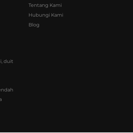
Tentang Kami
Hubungi Kami
Blog
, duit
rendah
a