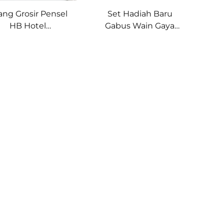
lang Grosir Pensel
Set Hadiah Baru
HB Hotel
Gabus Wain Gaya
rsidangan Hadiah
Bola Golf Logam
Bingkai Gambar
dengan Kotak
CM Pen Golf Kayu
Hadiah
esra Alam Boleh
Diperibadikan Sendiri
eribadikan Sendiri