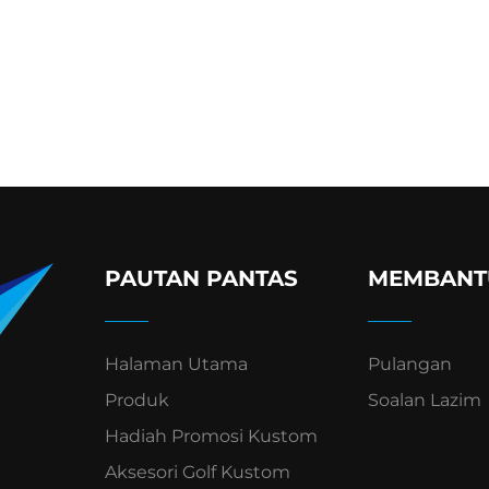
PAUTAN PANTAS
MEMBANT
Halaman Utama
Pulangan
Produk
Soalan Lazim
Hadiah Promosi Kustom
Aksesori Golf Kustom