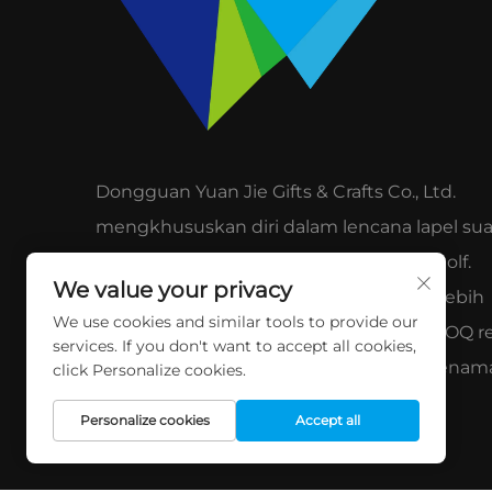
Dongguan Yuan Jie Gifts & Crafts Co., Ltd.
mengkhususkan diri dalam lencana lapel suai
syiling cabaran, tali kunci, dan aksesori golf.
We value your privacy
Berpengalaman 15 tahun, dieksport ke lebih
We use cookies and similar tools to provide our
daripada 55 negara. Sampel percuma, MOQ 
services. If you don't want to accept all cookies,
iaitu 300 unit. Dipercayai oleh jenama-jenam
click Personalize cookies.
global kerana kualiti dan perkhidmatan.
Personalize cookies
Accept all