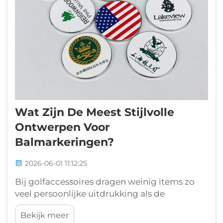
Wat Zijn De Meest Stijlvolle
Ontwerpen Voor
Balmarkeringen?
2026-06-01 11:12:25
Bij golfaccessoires dragen weinig items zo
veel persoonlijke uitdrukking als de
balmarker. Dit kleine, maar belangrijke stukje
Bekijk meer
uitrusting bevindt zich op het snijpunt van