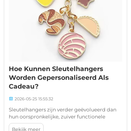
Hoe Kunnen Sleutelhangers
Worden Gepersonaliseerd Als
Cadeau?
2026-05-25 15:55:32
Sleutelhangers zijn verder geëvolueerd dan
hun oorspronkelijke, zuiver functionele
functie als eenvoudig hulpmiddel voor het
Bekijk meer
organiseren van sleutels. Vandaag de dag zijn