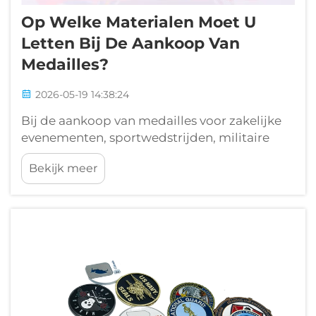
Op Welke Materialen Moet U
Letten Bij De Aankoop Van
Medailles?
2026-05-19 14:38:24
Bij de aankoop van medailles voor zakelijke
evenementen, sportwedstrijden, militaire
onderscheidingen of academische prestaties
Bekijk meer
bepaalt de keuze van het materiaal
fundamenteel de duurzaamheid, visuele
aantrekkelijkheid, gevoelde waarde en
langetermijnvoldoening bij de ontvangers...