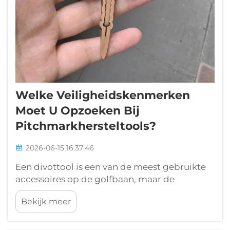
Welke Veiligheidskenmerken
Moet U Opzoeken Bij
Pitchmarkhersteltools?
2026-06-15 16:37:46
Een divottool is een van de meest gebruikte
accessoires op de golfbaan, maar de
veiligheidskenmerken ervan worden zelden
Bekijk meer
met het serieuze besef besproken dat ze
verdienen. Golfers pakken tijdens een ronde
tientallen keren hun divottool, vaak zonder