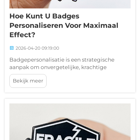
Hoe Kunt U Badges
Personaliseren Voor Maximaal
Effect?
2026-04-20 09:19:00
Badgepersonalisatie is een strategische
aanpak om onvergetelijke, krachtige
promotieartikelen te creëren die aansluiten
Bekijk meer
bij uw doelgroep. Wanneer u badges effectief
personaliseert, verandert u eenvoudige
accessoires in krachtige merktools t...