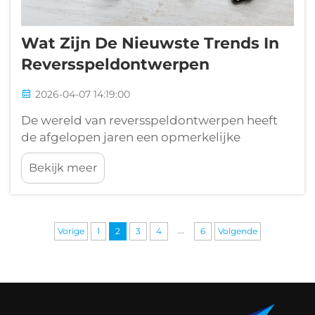
Wat Zijn De Nieuwste Trends In
Reversspeldontwerpen
2026-04-07 14:19:00
De wereld van reversspeldontwerpen heeft
de afgelopen jaren een opmerkelijke
transformatie ondergaan, gedreven door
Bekijk meer
veranderende esthetische voorkeuren,
technologische vooruitgang in de productie
en wisselende consumentenverwachtingen
binnen zakelijke, promotionele en
...
Vorige
1
2
3
4
6
Volgende
persoonlijke contexten...