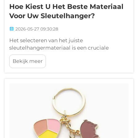
Hoe Kiest U Het Beste Materiaal
Voor Uw Sleutelhanger?
2026-05-27 09:30:28
Het selecteren van het juiste
sleutelhangermateriaal is een cruciale
beslissing die van invloed is op de
Bekijk meer
duurzaamheid, esthetische aantrekkelijkheid,
merkperceptie en langdurige prestaties in
diverse gebruiksomgevingen. Of u nu
promotionele sleutelhangers inkoopt voor
bedrijven...