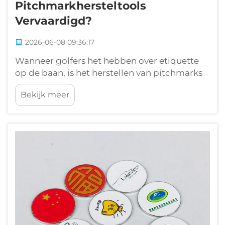
Pitchmarkhersteltools
Vervaardigd?
2026-06-08 09:36:17
Wanneer golfers het hebben over etiquette
op de baan, is het herstellen van pitchmarks
een van de meest fundamentele
Bekijk meer
verantwoordelijkheden op de green. De
kleine handbediende instrumenten die
hiervoor worden gebruikt — divottools —
lijken op het eerste gezicht eenvoudig, maar
hun m...