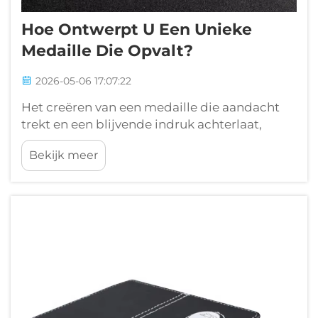
Hoe Ontwerpt U Een Unieke
Medaille Die Opvalt?
2026-05-06 17:07:22
Het creëren van een medaille die aandacht
trekt en een blijvende indruk achterlaat,
vereist zorgvuldige planning, creatief inzicht
Bekijk meer
en een begrip van wat ontwerpen
onvergetelijk maakt. Of u nu een zakelijk
evenement, sportwedstrijd of herdenkings...