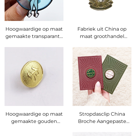
Hoogwaardige op maat
Fabriek uit China op
gemaakte transparante
maat groothandel
emaille pin met
gegoten adelaar
transparante emaille
reverspin zachte
glas-in-lood LAPEL pin
emaille pin
Hoogwaardige op maat
Stropdasclip China
gemaakte gouden
Broche Aangepaste
pinnen luxe sluiting pin
Logo Emailspeld Zachte
achterkant gouden
Harde Leuke