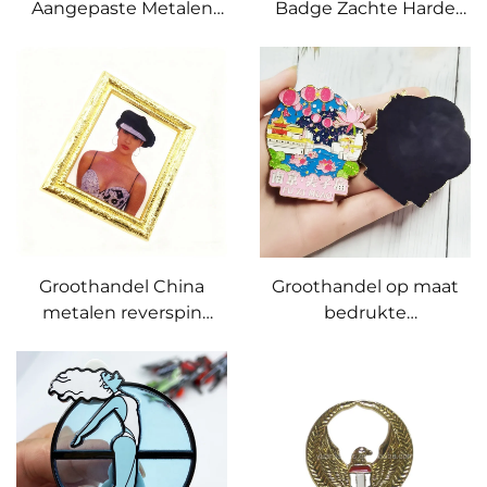
Aangepaste Metalen
Badge Zachte Harde
Harde Emaille Penning
Emaille Penningen
Aangepaste
Cadeau Emaille
Gepersonaliseerde
Penningenset
Badge Labels voor
Bloemenpen met
Kleding Aangepaste
Papieren Doos
Driehoek Broche
Groothandel China
Groothandel op maat
metalen reverspin
bedrukte
speciale ambachten
sleutelhanger,
geschenken badge foto
hardemaille, gouden
harde emaille pin
metalen magnetische
stickerpin,
koelkastmagneet