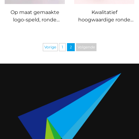
Op maat gemaakte
Kwalitatief
logo-speld, ronde
hoogwaardige ronde
knoopspeld, schattige
gouden hard emaille
blikken speld, metalen
speld met op maat
blikspeld, knopen
gemaakte logo
Vorige
1
2
Volgende