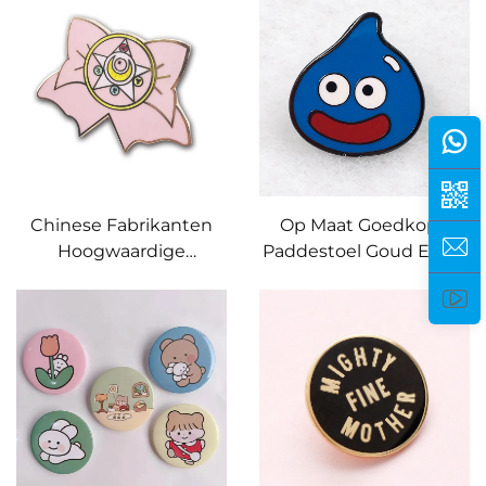
badges reliëf tekst
Achterkant Kaart
koepelvormige emaille
Emailspelden
pinnen
Chinese Fabrikanten
Op Maat Goedkope
Hoogwaardige
Paddestoel Goud Email
Goedkope Aangepaste
Speldjes Met Papieren
Cloisonné Zachte Harde
Kaart
Email Stropdasclip