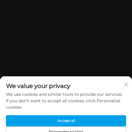
We value your privacy
We use cookies and similar tools to provide our services.
If you don't want to accept all cookies, click Personalize
Copyright © 2026 China Dongguan Yuan Jie Gifts & Crafts Co., Ltd.
cookies.
Sva prava su rezervirana.
Politika privatnosti
Accept all
Personalize cookies