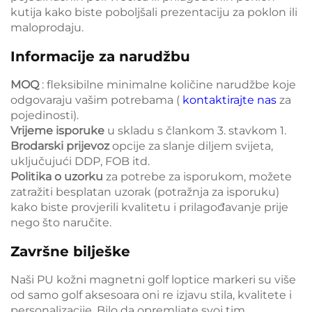
kutija kako biste poboljšali prezentaciju za poklon ili
maloprodaju.
Informacije za narudžbu
MOQ
: fleksibilne minimalne količine narudžbe koje
odgovaraju vašim potrebama (
kontaktirajte nas
za
pojedinosti).
Vrijeme isporuke
u skladu s člankom 3. stavkom 1.
Brodarski prijevoz
opcije za slanje diljem svijeta,
uključujući DDP, FOB itd.
Politika o uzorku
za potrebe za isporukom, možete
zatražiti besplatan uzorak (potražnja za isporuku)
kako biste provjerili kvalitetu i prilagođavanje prije
nego što naručite.
Završne bilješke
Naši PU kožni magnetni golf loptice markeri su više
od samo golf aksesoara oni re izjavu stila, kvalitete i
personalizacije. Bilo da opremljate svoj tim,