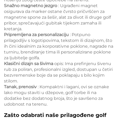
Snažno magnetno jezgro
: Ugrađeni magnet
osigurava da marker ostane čvrsto pričvršćen za
magnetne spone za šešir, alat za divot ili druge golf
pribor, sprečavajući gubitak tijekom zamaha ili
kretanja.
Pripremljena za personalizaciju
: Potpuno
prilagodljiv s logotipovima, tekstom ili dizajnom, što
ih čini idealnim za korporativne poklone, nagrade na
turniru, brendiranje tima ili personalizirane poklone
za ljubitelje golfa.
Klasični dizajn sa šivima
opis: Ima prefinjenu šivenu
rub za poliran, profesionalni izgled, dostupan u četiri
bezvremenske boje da se poklapaju s bilo kojim
stilom.
Tanak, prenosiv
: Kompaktni i lagani, ovi se oznake
lako mogu staviti u džepove, golf torbe ili na
dodatke bez dodatnog broja, što je savršeno za
udobnost na terenu.
Zašto odabrati naše prilagođene golf