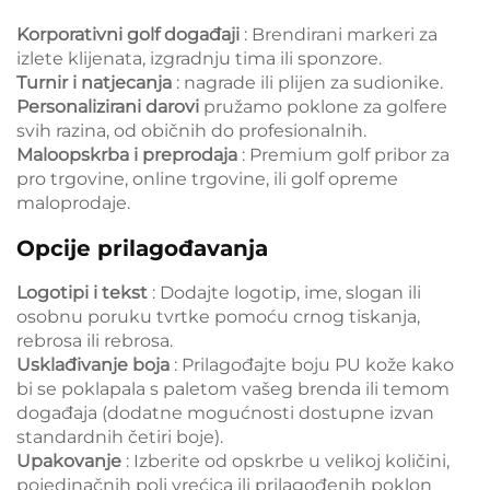
Korporativni golf događaji
: Brendirani markeri za
izlete klijenata, izgradnju tima ili sponzore.
Turnir i natjecanja
: nagrade ili plijen za sudionike.
Personalizirani darovi
pružamo poklone za golfere
svih razina, od običnih do profesionalnih.
Maloopskrba i preprodaja
: Premium golf pribor za
pro trgovine, online trgovine, ili golf opreme
maloprodaje.
Opcije prilagođavanja
Logotipi i tekst
: Dodajte logotip, ime, slogan ili
osobnu poruku tvrtke pomoću crnog tiskanja,
rebrosa ili rebrosa.
Usklađivanje boja
: Prilagođajte boju PU kože kako
bi se poklapala s paletom vašeg brenda ili temom
događaja (dodatne mogućnosti dostupne izvan
standardnih četiri boje).
Upakovanje
: Izberite od opskrbe u velikoj količini,
pojedinačnih poli vrećica ili prilagođenih poklon