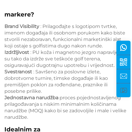
markere?
Brand Visibility
: Prilagođajte s logotipom tvrtke,
imenom događaja ili osobnom porukom kako biste
stvorili nezaboravan, funkcionalni marketinški alat
koji ostaje s golfistima dugo nakon runde.
Izdržljivost
: PU koža i magnetno jezgro napravljene
su tako da izdrže sve teškoće golf terena,
osiguravajući dugotrajnu upotrebu i vrijednost.
Svestranost
: Savršeno za poslovne izlete,
dobrotvorne turnire, timske događaje ili kao
premišljen poklon za rođendane, praznike ili
posebne prilike.
Jednostavna narudžba
proces pojednostavljenog
prilagođavanja s niskim minimalnim količinama
narudžbe (MOQ) kako bi se zadovoljile i male i velike
narudžbe.
Idealnim za