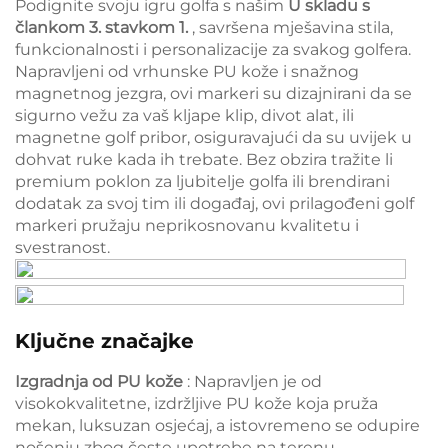
Podignite svoju igru golfa s našim
U skladu s
člankom 3. stavkom 1.
, savršena mješavina stila,
funkcionalnosti i personalizacije za svakog golfera.
Napravljeni od vrhunske PU kože i snažnog
magnetnog jezgra, ovi markeri su dizajnirani da se
sigurno vežu za vaš kljape klip, divot alat, ili
magnetne golf pribor, osiguravajući da su uvijek u
dohvat ruke kada ih trebate. Bez obzira tražite li
premium poklon za ljubitelje golfa ili brendirani
dodatak za svoj tim ili događaj, ovi prilagođeni golf
markeri pružaju neprikosnovanu kvalitetu i
svestranost.
Ključne značajke
Izgradnja od PU kože
: Napravljen je od
visokokvalitetne, izdržljive PU kože koja pruža
mekan, luksuzan osjećaj, a istovremeno se odupire
nošenju zbog česte upotrebe na terenu.