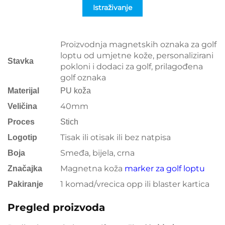
Istraživanje
Proizvodnja magnetskih oznaka za golf
loptu od umjetne kože, personalizirani
Stavka
pokloni i dodaci za golf, prilagođena
golf oznaka
Materijal
PU koža
40mm
Veličina
Proces
Stich
Tisak ili otisak ili bez natpisa
Logotip
Smeđa, bijela, crna
Boja
Magnetna koža
marker za golf loptu
Značajka
1 komad/vrecica opp ili blaster kartica
Pakiranje
Pregled proizvoda