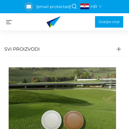
HR
[email protected]
Dobijte citat
SVI PROIZVODI