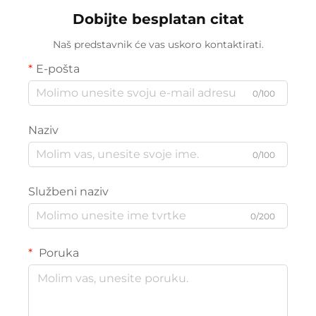
Dobijte besplatan citat
Naš predstavnik će vas uskoro kontaktirati.
E-pošta
0/100
Naziv
0/100
Službeni naziv
0/200
Poruka