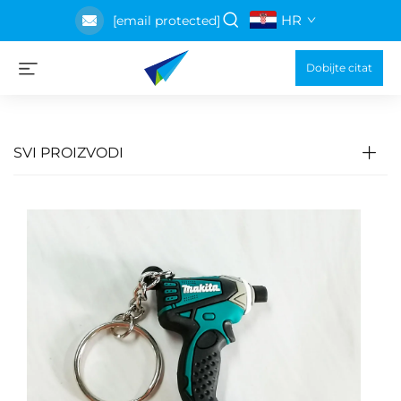
HR
[email protected]
Dobijte citat
SVI PROIZVODI