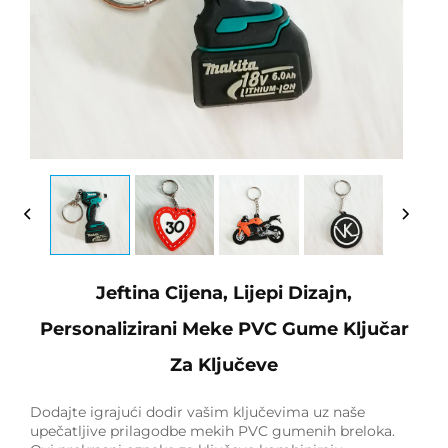
Jeftina Cijena, Lijepi Dizajn,
Personalizirani Meke PVC Gume Ključar
Za Ključeve
Dodajte igrajući dodir vašim ključevima uz naše
upečatljive prilagodbe mekih PVC gumenih breloka.