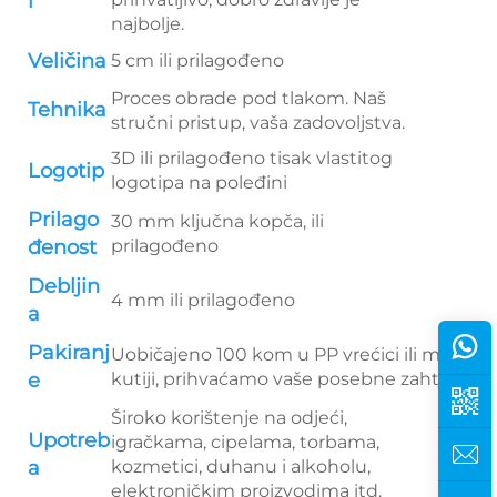
l
najbolje.
Veličina
5 cm ili prilagođeno
Proces obrade pod tlakom. Naš
Tehnika
stručni pristup, vaša zadovoljstva.
3D ili prilagođeno tisak vlastitog
Logotip
logotipa na poleđini
Prilago
30 mm ključna kopča, ili
đenost
prilagođeno
Debljin
4 mm ili prilagođeno
a
Pakiranj
Uobičajeno 100 kom u PP vrećici ili maloj
e
kutiji, prihvaćamo vaše posebne zahtjeve
Široko korištenje na odjeći,
Upotreb
igračkama, cipelama, torbama,
a
kozmetici, duhanu i alkoholu,
elektroničkim proizvodima itd.