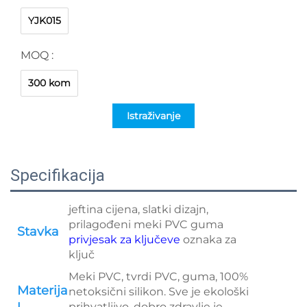
YJK015
MOQ :
300 kom
Istraživanje
Specifikacija
jeftina cijena, slatki dizajn,
prilagođeni meki PVC guma
Stavka
privjesak za ključeve
oznaka za
ključ
Meki PVC, tvrdi PVC, guma, 100%
Materija
netoksični silikon. Sve je ekološki
prihvatljivo, dobro zdravlje je