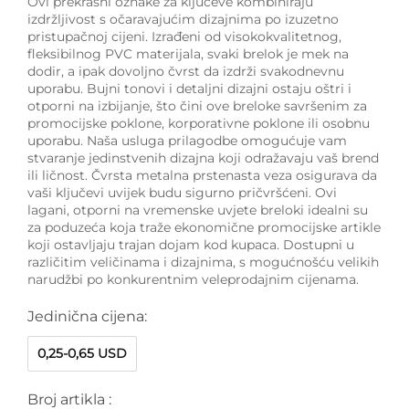
Ovi prekrasni oznake za ključeve kombiniraju
izdržljivost s očaravajućim dizajnima po izuzetno
pristupačnoj cijeni. Izrađeni od visokokvalitetnog,
fleksibilnog PVC materijala, svaki brelok je mek na
dodir, a ipak dovoljno čvrst da izdrži svakodnevnu
uporabu. Bujni tonovi i detaljni dizajni ostaju oštri i
otporni na izbijanje, što čini ove breloke savršenim za
promocijske poklone, korporativne poklone ili osobnu
uporabu. Naša usluga prilagodbe omogućuje vam
stvaranje jedinstvenih dizajna koji odražavaju vaš brend
ili ličnost. Čvrsta metalna prstenasta veza osigurava da
vaši ključevi uvijek budu sigurno pričvršćeni. Ovi
lagani, otporni na vremenske uvjete breloki idealni su
za poduzeća koja traže ekonomične promocijske artikle
koji ostavljaju trajan dojam kod kupaca. Dostupni u
različitim veličinama i dizajnima, s mogućnošću velikih
narudžbi po konkurentnim veleprodajnim cijenama.
Jedinična cijena:
0,25-0,65 USD
Broj artikla :