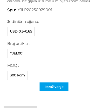
čarobnu bit gljiva iz šume u minijaturnom obliku.
YJLP20250929001
Spu:
Jedinična cijena:
USD 0,3–0,65
Broj artikla :
YJEL001
MOQ :
300 kom
Istraživanje