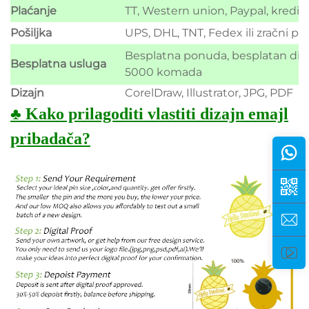
Plaćanje
TT, Western union, Paypal, kreditna
Pošiljka
UPS, DHL, TNT, Fedex ili zračni po
Besplatna ponuda, besplatan diza
Besplatna usluga
5000 komada
Dizajn
CorelDraw, Illustrator, JPG, PDF
♣ Kako prilagoditi vlastiti dizajn emajl
pribadača?