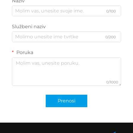
Naziv
0/100
Službeni naziv
0/200
Poruka
0/1000
Prenosi