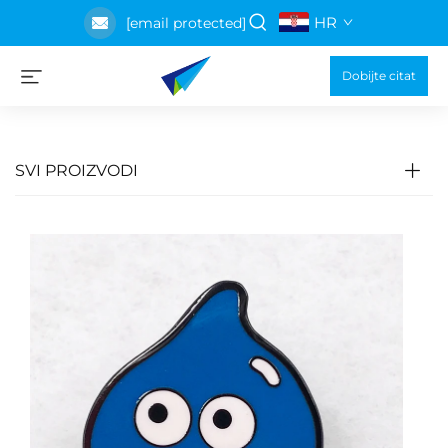
HR
[email protected]
Dobijte citat
SVI PROIZVODI