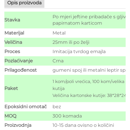
Opis proizvoda
Po mjeri jeftine pribadače s glji
Stavka
papirnatom karticom
Materijal
Metal
Veličina
25mm ili po želji
Proces
Imitacija tvrdog emajla
Pozlaćivanje
Crna
Prilagođenost
gumeni spoj ili metalni leptir spoj
1 kom/poli vrećica, 100 kom/velika p
Paket
kutija
Veličina kartonske kutije: 38*28*24
Epoksidni omotač
bez
MOQ
300 komada
Proizvodnja
10-15 dana ovisno o količini