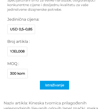
Specijalizirani smo za velike narudžbe, osiguravajući
konkurentne cijene i dosljednu kvalitetu za vaše
jedinstvene dizajnerske potrebe.
Jedinična cijena:
USD 0,5–0,85
Broj artikla :
YJEL008
MOQ :
300 kom
Istraživanje
Naziv artikla: Kineska tvornica prilagođenih
veleprodajnih lijevanih orlovih lapel znački, meka