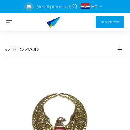
HR
[email protected]
Dobijte citat
SVI PROIZVODI