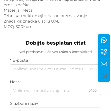
emajl značka
Materijal: Metal
Tehnika: meki emajl + zlatno premazivanje
Značajka: značka u stilu UAE
MOQ: 300kom
Dobijte besplatan citat
Naš predstavnik će vas uskoro kontaktirati.
E-pošta
0/100
Naziv
0/100
Službeni naziv