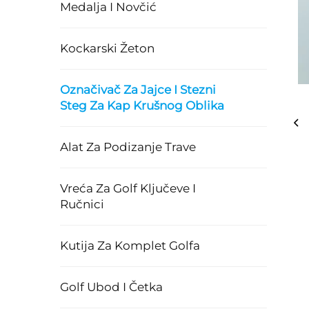
Medalja I Novčić
Kockarski Žeton
Označivač Za Jajce I Stezni
Steg Za Kap Krušnog Oblika
Alat Za Podizanje Trave
Vreća Za Golf Ključeve I
Ručnici
Kutija Za Komplet Golfa
Golf Ubod I Četka