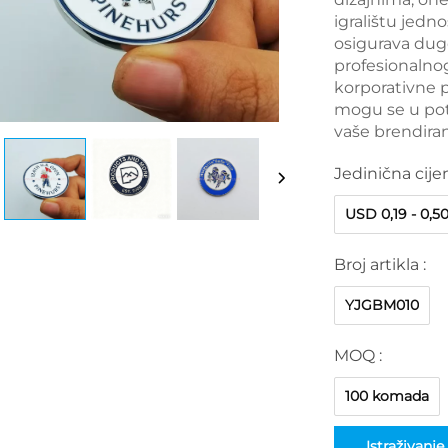
igralištu jedno
osigurava dug
profesionalnog
korporativne p
mogu se u potp
vaše brendira
Jedinična cije
USD 0,19 - 0,5
Broj artikla :
YJGBM010
MOQ :
100 komada
Istraživanje