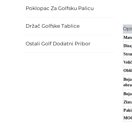
Poklopac Za Golfsku Palicu
Držač Golfske Tablice
Opi
Mate
Ostali Golf Dodatni Pribor
Diza
Stra
Veli
Obli
Boja
obra
Boja
Zlat
Paki
MO