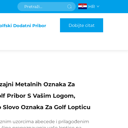
HR
Dobijte citat
olfski Dodatni Pribor
Dizajni Metalnih Oznaka Za
olf Pribor S Vašim Logom,
Slovo Oznaka Za Golf Lopticu
znim uzorcima abecede i prilagođenim
 čine prepoznavanje vaše loptice na