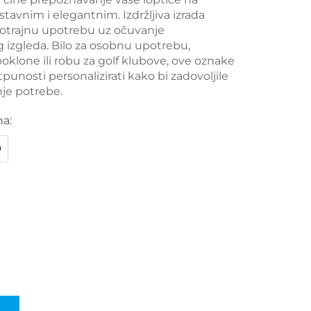
stavnim i elegantnim. Izdržljiva izrada
otrajnu upotrebu uz očuvanje
 izgleda. Bilo za osobnu upotrebu,
oklone ili robu za golf klubove, ove oznake
unosti personalizirati kako bi zadovoljile
nje potrebe.
na:
0