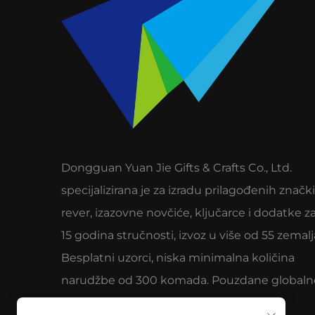
Dongguan Yuan Jie Gifts & Crafts Co., Ltd.
specijalizirana je za izradu prilagođenih znački
rever, izazovne novčiće, ključarce i dodatke za
15 godina stručnosti, izvoz u više od 55 zemalj
Besplatni uzorci, niska minimalna količina
narudžbe od 300 komada. Pouzdane globaln
marke zbog kvalitete i usluge.