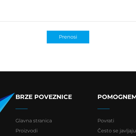
Prenosi
BRZE POVEZNICE
POMOGNE
Glavna stranica
Povrati
Proizvodi
Često se javljaju