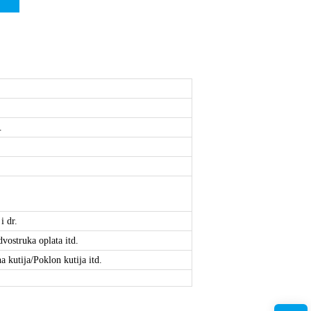
.
i dr.
dvostruka oplata itd.
 kutija/Poklon kutija itd.