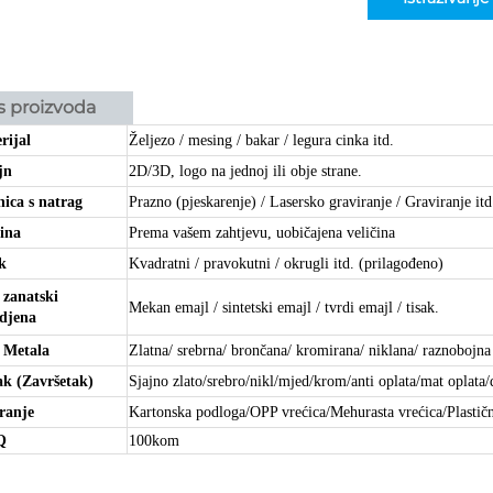
s proizvoda
rijal
Željezo / mesing / bakar / legura cinka itd.
jn
2D/3D, logo na jednoj ili obje strane.
nica s natrag
Prazno (pjeskarenje) / Lasersko graviranje / Graviranje itd
čina
Prema vašem zahtjevu, uobičajena veličina
k
Kvadratni / pravokutni / okrugli itd. (prilagođeno)
 zanatski
Mekan emajl / sintetski emajl / tvrdi emajl / tisak.
djena
 Metala
Zlatna/ srebrna/ brončana/ kromirana/ niklana/ raznobojna 
ak (Završetak)
Sjajno zlato/srebro/nikl/mjed/krom/anti oplata/mat oplata/
ranje
Kartonska podloga/OPP vrećica/Mehurasta vrećica/Plastična
Q
100kom