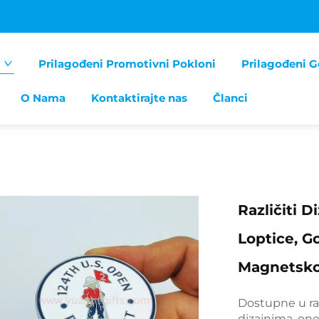
Prilagođeni Promotivni Pokloni
Prilagođeni G
O Nama
Kontaktirajte nas
Članci
Različiti 
Loptice, G
Magnetsko 
Dostupne u ra
dizajnima, one