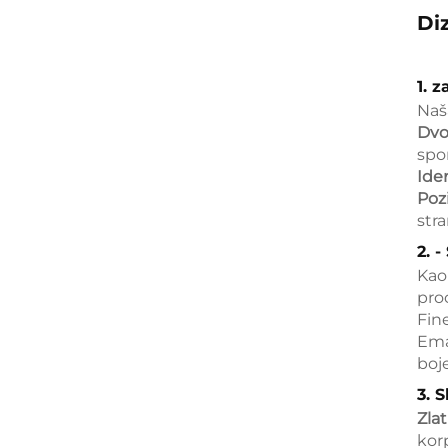
Diz
1. 
Naš
Dvo
spo
Ide
Pozi
stra
2. 
Kao 
pro
Fine
Ema
boj
3. 
Zla
kor