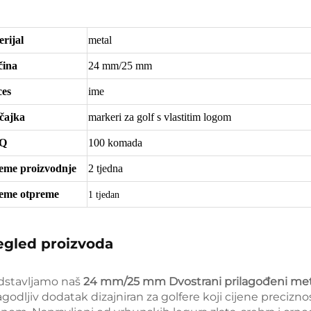
rijal
metal
čina
24 mm/25 mm
ces
ime
čajka
markeri za golf s vlastitim logom
Q
100 komada
jeme proizvodnje
2 tjedna
jeme otpreme
1 tjedan
egled proizvoda
dstavljamo naš
24 mm/25 mm Dvostrani prilagođeni meta
agodljiv dodatak dizajniran za golfere koji cijene precizno