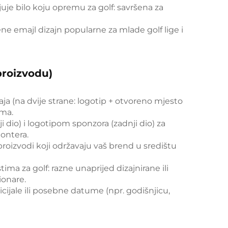
juje bilo koju opremu za golf: savršena za
e emajl dizajn popularne za mlade golf lige i
proizvodu)
ja (na dvije strane: logotip + otvoreno mjesto
ima.
i dio) i logotipom sponzora (zadnji dio) za
ontera.
oizvodi koji održavaju vaš brend u središtu
ima za golf: razne unaprijed dizajnirane ili
ionare.
icijale ili posebne datume (npr. godišnjicu,