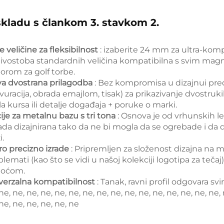
skladu s člankom 3. stavkom 2.
e veličine za fleksibilnost
: izaberite 24 mm za ultra-kom
ljivostoba standardnih veličina kompatibilna s svim magne
borom za golf torbe.
va dvostrana prilagodba
: Bez kompromisa u dizajnui pred
avuracija, obrada emajlom, tisak) za prikazivanje dvostr
la kursa ili detalje događaja + poruke o marki.
ije za metalnu bazu s tri tona
: Osnova je od vrhunskih le
ada dizajnirana tako da ne bi mogla da se ogrebade i da du
i.
ro precizno izrade
: Pripremljen za složenost dizajna na ma
emati (kao što se vidi u našoj kolekciji logotipa za teča
noćom.
verzalna kompatibilnost
: Tanak, ravni profil odgovara 
ne, ne, ne, ne, ne, ne, ne, ne, ne, ne, ne, ne, ne, ne, ne, ne, 
ne, ne, ne, ne, ne, ne