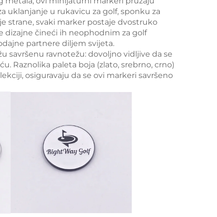
g metala, ovi minijaturni markeri pružaju
 za uklanjanje u rukavicu za golf, sponku za
je strane, svaki marker postaje dvostruko
ne dizajne čineći ih neophodnim za golf
dajne partnere diljem svijeta.
u savršenu ravnotežu: dovoljno vidljive da se
. Raznolika paleta boja (zlato, srebrno, crno)
ekciji, osiguravaju da se ovi markeri savršeno