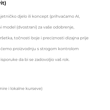
it)
mjetničko djelo ili koncept (prihvaćamo AI,
ni model (dvostrani) za vaše odobrenje,
vršetka, točnosti boje i preciznosti dizajna prije
i ćemo proizvodnju s strogom kontrolom
 isporuke da bi se zadovoljio vaš rok.
ire i lokalne kurseve)