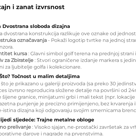
ajn i zanat izvrsnost
za Dvostrana sloboda dizajna
a dvostrana konstrukcija razlikuje ove oznake od jednostr
struka označavanja
- Pokaži logotip tvrtke na jednoj stran
nzora.
ntitet kursa
: Glavni simbol golf terena na prednjoj strani i
v za Zbiratelje
: Stvori ograničene izdanje markera s je
ni za ljubitelje golfa i kolekcionare.
- Što? Točnost u malim detaljima
što je prikazano u galeriji proizvoda (sa preko 30 jedinst
ces izvrsno reproducira složene detalje na površini od
 šijene granice, minijaturni grbi i mali tekst (npr. lokacije 
zetna punjenje je precizno primijenjeno, bez krvarenja il
e-istina dizajna koji odgovaraju svojim smernicama brend
Slijedi sljedeće: Trajne metalne obloge
tno prelivanje
: Visoko sjajan, ne-prostački završetak za v
porativne darove i nagrade na prvenstvima.