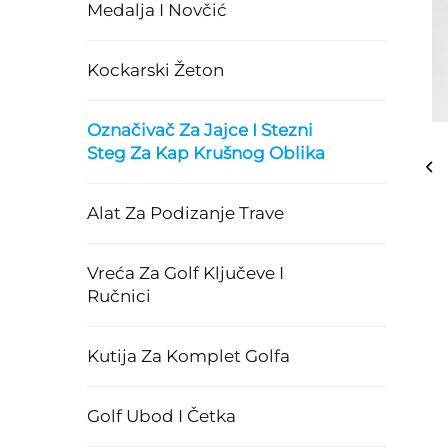
Medalja I Novčić
Kockarski Žeton
Označivač Za Jajce I Stezni
Steg Za Kap Krušnog Oblika
Alat Za Podizanje Trave
Vreća Za Golf Ključeve I
Ručnici
Kutija Za Komplet Golfa
Golf Ubod I Četka