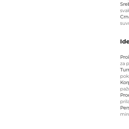
Sre
sva
Crn
suv
Id
Pro
za 
Tur
pok
Korp
paž
Pro
pri
Per
miro