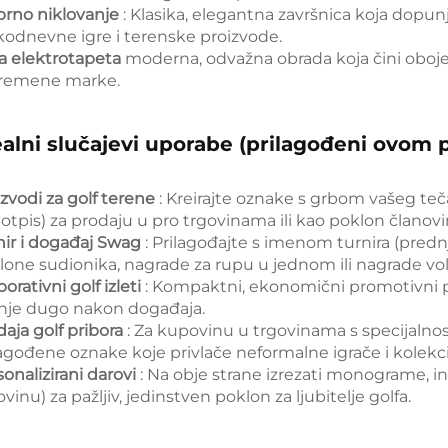
brno niklovanje
: Klasika, elegantna završnica koja dopun
kodnevne igre i terenske proizvode.
a elektrotapeta
moderna, odvažna obrada koja čini obojen
remene marke.
ealni slučajevi uporabe (prilagođeni ovom 
izvodi za golf terene
: Kreirajte oznake s grbom vašeg teča
potpis) za prodaju u pro trgovinama ili kao poklon članov
nir i događaj Swag
: Prilagođajte s imenom turnira (prednj
lone sudionika, nagrade za rupu u jednom ili nagrade vol
orativni golf izleti
: Kompaktni, ekonomični promotivni pr
nje dugo nakon događaja.
daja golf pribora
: Za kupovinu u trgovinama s specijalnost
lagođene oznake koje privlače neformalne igrače i kolekc
sonalizirani darovi
: Na obje strane izrezati monograme, in
vinu) za pažljiv, jedinstven poklon za ljubitelje golfa.