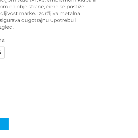
m na obje strane, čime se postiže
ljivost marke. Izdržljiva metalna
osigurava dugotrajnu upotrebu i
zgled.
na:
5