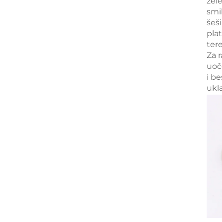
zel
smil
šeš
pla
ter
Za 
uoč
i b
ukl