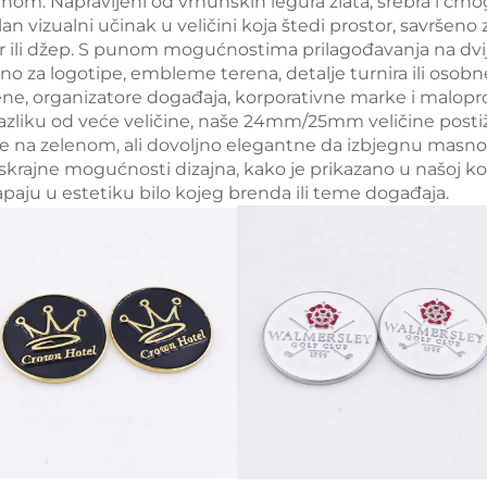
enom. Napravljeni od vrhunskih legura zlata, srebra i crno
an vizualni učinak u veličini koja štedi prostor, savršeno
ir ili džep. S punom mogućnostima prilagođavanja na dvi
tno za logotipe, embleme terena, detalje turnira ili osob
ene, organizatore događaja, korporativne marke i malopro
razliku od veće veličine, naše 24mm/25mm veličine postiž
e na zelenom, ali dovoljno elegantne da izbjegnu masnoću
eskrajne mogućnosti dizajna, kako je prikazano u našoj kol
apaju u estetiku bilo kojeg brenda ili teme događaja.