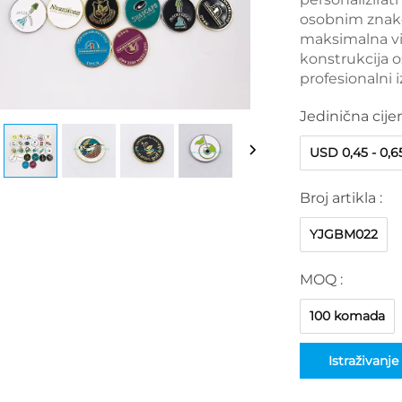
osobnim znako
maksimalna vid
konstrukcija 
profesionalni i
Jedinična cije
USD 0,45 - 0,6
Broj artikla :
YJGBM022
MOQ :
100 komada
Istraživanje