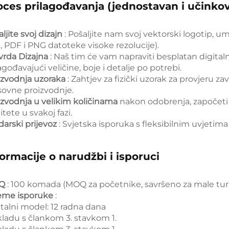
oces prilagođavanja (jednostavan i učinkov
ljite svoj dizajn
: Pošaljite nam svoj vektorski logotip, u
, PDF i PNG datoteke visoke rezolucije).
vrda Dizajna
: Naš tim će vam napraviti besplatan digital
agođavajući veličine, boje i detalje po potrebi.
izvodnja uzoraka
: Zahtjev za fizički uzorak za provjeru za
ovne proizvodnje.
izvodnja u velikim količinama
nakon odobrenja, započet
itete u svakoj fazi.
darski prijevoz
: Svjetska isporuka s fleksibilnim uvjetima
formacije o narudžbi i isporuci
Q
: 100 komada (MOQ za početnike, savršeno za male turn
jeme isporuke
:
italni model: 12 radna dana
kladu s člankom 3. stavkom 1.