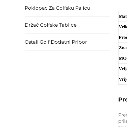
Poklopac Za Golfsku Palicu
Mate
Držač Golfske Tablice
Veli
Pro
Ostali Golf Dodatni Pribor
Zna
MO
Vri
Vri
Pr
Pre
pril