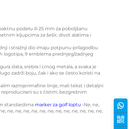
paktnu podelu ili 25 mm za poboljšanu
tnim kljupcima za šešir, divot alatima i
nji i stražnji dio imaju potpunu prilagodbu
ukih logotipa, 9 emblema prednjeg/zadnjeg
gura zlata, srebra i crnog metala, a svaka je
go zadrži boju, čak i ako se često koristi na
lim razmjerimafine linije, mali tekst i detaljni
j) reproducirani su s čistim, bezgrešnim
svim standardima
marker za golf loptu
-Ne, ne,
ne, ne, ne, ne, ne, ne, ne, ne, ne, ne, ne, ne, ne,