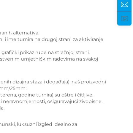
anih alternativa:
i i ime turnira na drugoj strani za aktiviranje
 grafički prikaz rupe na stražnjoj strani.
dinstvenim umjetničkim radovima na svakoj
venih dizajna staza i događaja), naš proizvodni
 24mm/25mm:
terena, godine turnira) su oštre i čitljive.
i neravnomjernosti, osiguravajući živopisne,
a.
rhunski, luksuzni izgled idealno za