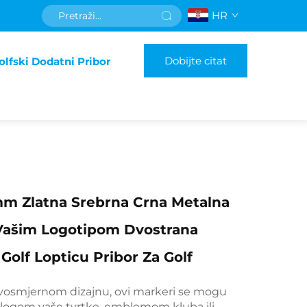
HR
Dobijte citat
olfski Dodatni Pribor
 Zlatna Srebrna Crna Metalna
Vašim Logotipom Dvostrana
Golf Lopticu Pribor Za Golf
dvosmjernom dizajnu, ovi markeri se mogu
i logom vaše tvrtke, emblemom kluba ili