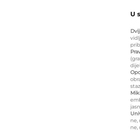
U 
Dvij
vid
pri
Pra
(gr
dije
Opc
obr
staz
Mik
embl
jas
Uni
ne, 
ne, 