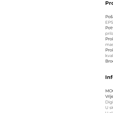
Pr
Poša
EPS
Pot
pril
Pro
mas
Pro
kval
Bro
In
MO
Vri
Dig
U s