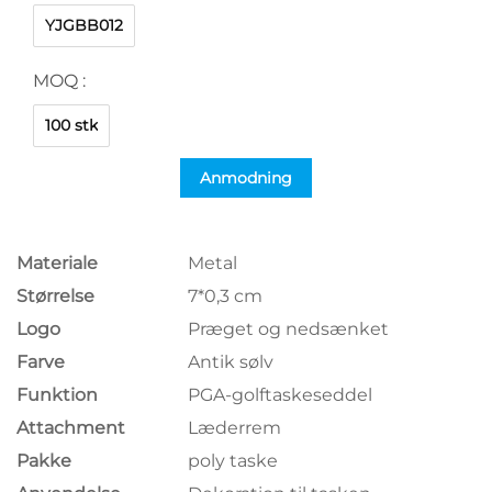
YJGBB012
MOQ :
100 stk
Anmodning
Materiale
Metal
Størrelse
7*0,3 cm
Logo
Præget og nedsænket
Farve
Antik sølv
Funktion
PGA-golftaskeseddel
Attachment
Læderrem
Pakke
poly taske