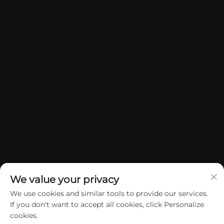
We value your privacy
We use cookies and similar tools to provide our services.
If you don't want to accept all cookies, click Personalize
Copyright © 2026 China Dongguan Yuan Jie Gifts & Crafts Co., Ltd.
cookies.
Alle rettigheder forbeholdes.
Privatlivspolitik