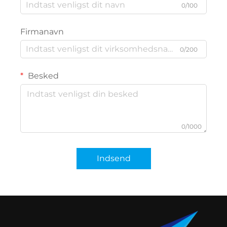
0/100
Firmanavn
0/200
Besked
0/1000
Indsend