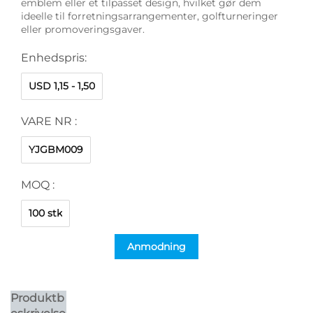
emblem eller et tilpasset design, hvilket gør dem
ideelle til forretningsarrangementer, golfturneringer
eller promoveringsgaver.
Enhedspris:
USD 1,15 - 1,50
VARE NR :
YJGBM009
MOQ :
100 stk
Anmodning
Produktb