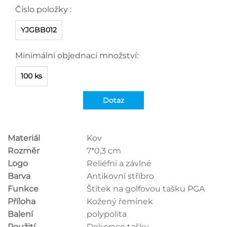
Číslo položky :
YJGBB012
Minimální objednací množství:
100 ks
Dotaz
Materiál
Kov
Rozměr
7*0,3 cm
Logo
Reliéfní a závlné
Barva
Antikovní stříbro
Funkce
Štítek na golfovou tašku PGA
Příloha
Kožený řemínek
Balení
polypolita
Použití
Dekorace tašky