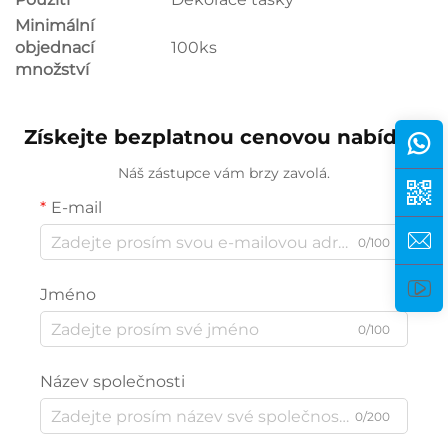
Minimální
objednací
100ks
množství
Získejte bezplatnou cenovou nabídku
Náš zástupce vám brzy zavolá.
E-mail
0/100
Jméno
0/100
Název společnosti
0/200