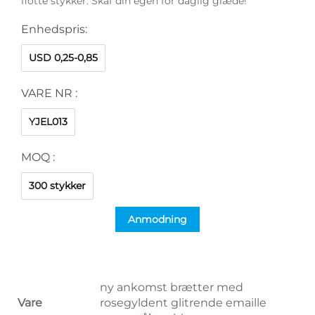
flotte stykker. Skaf din egen for daglig glæde!
Enhedspris:
USD 0,25-0,85
VARE NR :
YJEL013
MOQ :
300 stykker
Anmodning
ny ankomst brætter med
Vare
rosegyldent glitrende emaille