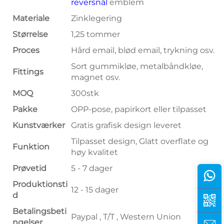
reversnål
emblem
Materiale
Zinklegering
Størrelse
1,25 tommer
Proces
Hård email, blød email, trykning osv.
Sort gummikløe, metalbåndkløe,
Fittings
magnet osv.
MOQ
300stk
Pakke
OPP-pose, papirkort eller tilpasset
Kunstværker
Gratis grafisk design leveret
Tilpasset design, Glatt overflate og
Funktion
høy kvalitet
Prøvetid
5 - 7 dager
Produktionsti
12 - 15 dager
d
Betalingsbeti
Paypal , T/T , Western Union
ngelser