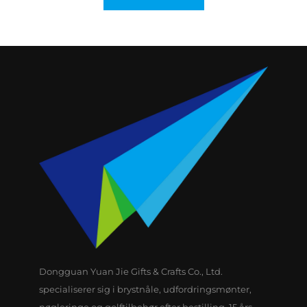
Dongguan Yuan Jie Gifts & Crafts Co., Ltd.
specialiserer sig i brystnåle, udfordringsmønter,
nøgleringe og golftilbehør efter bestilling. 15 års