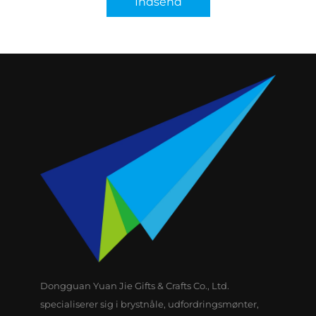
Indsend
Dongguan Yuan Jie Gifts & Crafts Co., Ltd.
specialiserer sig i brystnåle, udfordringsmønter,