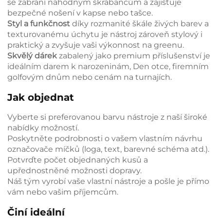
se zabrání náhodným škrábancům a zajišťuje
bezpečné nošení v kapse nebo tašce.
Styl a funkčnost
díky rozmanité škále živých barev a
texturovanému úchytu je nástroj zároveň stylový i
praktický a zvyšuje vaši výkonnost na greenu.
Skvělý dárek
zabalený jako premium příslušenství je
ideálním darem k narozeninám, Den otce, firemním
golfovým dnům nebo cenám na turnajích.
Jak objednat
Vyberte si preferovanou barvu nástroje z naší široké
nabídky možností.
Poskytněte podrobnosti o vašem vlastním návrhu
označovače míčků (loga, text, barevné schéma atd.).
Potvrďte počet objednaných kusů a
upřednostněné možnosti dopravy.
Náš tým vyrobí vaše vlastní nástroje a pošle je přímo
vám nebo vašim příjemcům.
Činí ideální