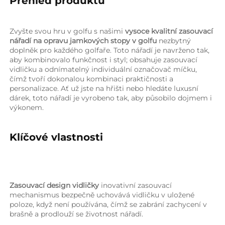
Přehled produktu   
Zvyšte svou hru v golfu s našimi 
vysoce kvalitní zasouvací 
nářadí na opravu jamkových stopy v golfu 
nezbytný 
doplněk pro každého golfaře. Toto nářadí je navrženo tak, 
aby kombinovalo funkčnost i styl; obsahuje zasouvací 
vidličku a odnímatelný individuální označovač míčku, 
čímž tvoří dokonalou kombinaci praktičnosti a 
personalizace. Ať už jste na hřišti nebo hledáte luxusní 
dárek, toto nářadí je vyrobeno tak, aby působilo dojmem i 
výkonem. 
Klíčové vlastnosti   
Zasouvací design vidličky 
inovativní zasouvací 
mechanismus bezpečně uchovává vidličku v uložené 
poloze, když není používána, čímž se zabrání zachycení v 
brašně a prodlouží se životnost nářadí. 