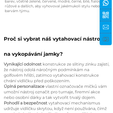
barev, včetně zelené, červené, modré, černé, bílé, fialové, 
růžové a dalších, aby vyhovoval jakémukoli stylu nebo 
barvám týmu. 
Proč si vybrat náš vytahovací nástroj
na vykopávání jamky?
Vynikající odolnost
konstrukce ze slitiny zinku zajistí,
že nástroj odolá náročným podmínkám na
golfovém hřišti, zatímco vytahovací konstrukce
chrání vidličku před poškozením.
Úplná personalizace
vlastní označovače míčků vám
umožní nástroj označit pro turnaje, firemní akce
nebo osobní dárky a tak vytvořit trvalý dojem.
Pohodlí a bezpečnost
vytahovací mechanismus
udržuje vidličku skrytou, když není používána, čímž