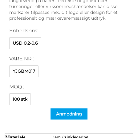
lang levetid på banen. Perfekte til golfklubber,
turneringer eller virksomhedshændelser kan disse
markører tilpasses med dit logo eller design for et
professionelt og mærkevaremæssigt udtryk.
Enhedspris:
USD 0,2-0,6
VARE NR :
YJGBM017
MOQ :
100 stk
Anmodning
Materiale
jern / zinklegering