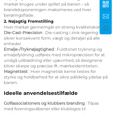
markør bruges under spillet på banen – så
brandeksponeringen maksimeres ved hver
berøringsflade.
2. Nøjagtig Fremstilling
Hver markør gennemgår en streng kvalitetskontrol:
Die-Cast-Præcision
: Die-casting i zink-legering
sikrer konsekvent form, vægt og detaljer på alle
enheder.
Emalje-/Tryknøjagtighed
: Fuldtonet trykning og
emaljefyldning udføres med mikropræcision for at
undgå udblødning eller ujævnhed, så designene
bliver skarpe og præcise ift. mærkeidentiteten.
Magnettest
: Hver magnetisk kerne testes for
styrke og holdbarhed for at sikre pålidelig ydelse på
banen.
Ideelle anvendelsestilfælde
Golfassociationers og klubbers branding
: Tilpas
med foreningsvåbener eller klublogos til