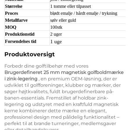
Størrelse
1 tomme eller tilpasset
Proces
blødt emalje / hårdt emalje / trykning
Metallfarve
sølv eller guld
MOQ
100stk
Produktionstid
2 uger
1 uge
Forsendelses tid
Produktoversigt
Forbedr dine golftilbehør med vores
Brugerdefineret 25 mm magnetisk golfboldmærke
i zink-legering
, en premium OEM-løsning, der er
udviklet til golfforeninger, klubber og mærker, der
søger højtkvalitets, fuldt brugerdefinerbare på-
banen-essentials. Fremstillet af holdbar zink-
legering og udstyret med en kraftfuld magnetisk
kerne kombinerer dette mærke en elegant,
professionel design med pålidelig funktionalitet –
perfekt til at brande turneringer, medlemsgaver
eller detailhandelsvarer.