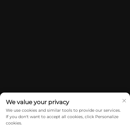
We value your privacy
We use cookies and similar tools to provide our services.
If you don't want to accept all cookies, click Personalize
Copyright © 2026 China Dongguan Yuan Jie Gifts & Crafts Co., Ltd.
cookies.
Alle rettigheder forbeholdes.
Privatlivspolitik