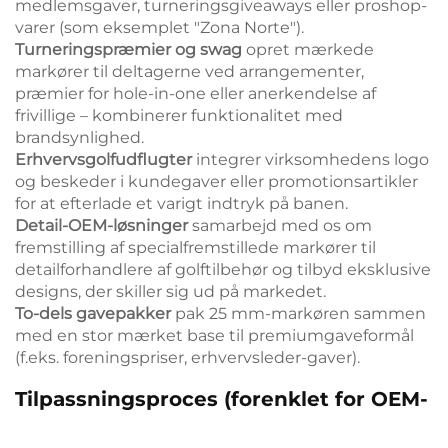
medlemsgaver, turneringsgiveaways eller proshop-
varer (som eksemplet "Zona Norte").
Turneringspræmier og swag
opret mærkede
markører til deltagerne ved arrangementer,
præmier for hole-in-one eller anerkendelse af
frivillige – kombinerer funktionalitet med
brandsynlighed.
Erhvervsgolfudflugter
integrer virksomhedens logo
og beskeder i kundegaver eller promotionsartikler
for at efterlade et varigt indtryk på banen.
Detail-OEM-løsninger
samarbejd med os om
fremstilling af specialfremstillede markører til
detailforhandlere af golftilbehør og tilbyd eksklusive
designs, der skiller sig ud på markedet.
To-dels gavepakker
pak 25 mm-markøren sammen
med en stor mærket base til premiumgaveformål
(f.eks. foreningspriser, erhvervsleder-gaver).
Tilpassningsproces (forenklet for OEM-