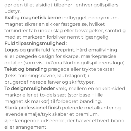
gør den til et alsidigt tilbehør i enhver golfspillers
udstyr.
Kraftig magnetisk kerne
indbygget neodymium-
magnet sikrer en sikker fastgørelse, hvilket
forhindrer tab under slag eller bevægelser, samtidig
med at markøren forbliver nemt tilgængelig.
Fuld tilpasningsmulighed
:
Logos og grafik
fuld farveprint, hård emailfylning
eller prægede design for skarpe, mærkepræcise
detaljer (som vist i »Zona Norte«-golfspillerens logo).
Tekst og branding
prægede eller trykte tekster
(f.eks. foreningsnavne, klubslagord) i
brugerdefinerede farver og skrifttyper.
To designmuligheder
vælg mellem en enkelt-sided
markør eller et to-dels sæt (stor base + lille
magnetisk markør) til forbedret branding.
Slank professionel finish
polerede metalkanter og
levende emalje/tryk skaber et premium,
øjenfængende udseende, der hæver ethvert brand
eller arrangement.