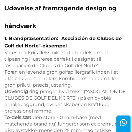
Udøvelse af fremragende design og
håndværk
1. Brandpræsentation: "Asociación de Clubes de
Golf del Norte"-eksempel
Vores markørs fleksibilitet i forbindelse med
tilpasning illustreres perfekt i designet til
"Asociación de Clubes de Golf del Norte":
Foran
en levende grøn golfspillergrafik inden i et
blåt cirkulært emblem kombineret med en lille
grøn prik til præcis justering.
Udvendig ring
præget hvid tekst ("ASOCIACIÓN DE
CLUBES DE GOLF DEL NORTE") på en dybblå
emaljebaggrund, hvilket skaber en kraftfuld,
professionel ramme.
To-dels sæt
den store 40 mm-base (med
matchende branding) fungerer som et premium-
displaystykke, mens den 25 mm-magnetiske