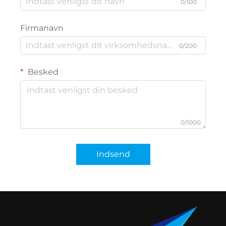
0/100
Firmanavn
0/200
Besked
0/1000
Indsend