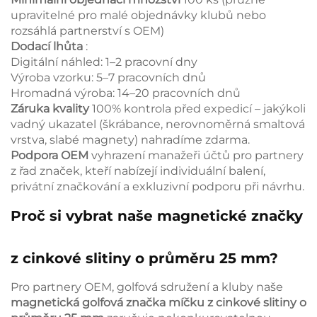
upravitelné pro malé objednávky klubů nebo
rozsáhlá partnerství s OEM)
Dodací lhůta
:
Digitální náhled: 1–2 pracovní dny
Výroba vzorku: 5–7 pracovních dnů
Hromadná výroba: 14–20 pracovních dnů
Záruka kvality
100% kontrola před expedicí – jakýkoli
vadný ukazatel (škrábance, nerovnoměrná smaltová
vrstva, slabé magnety) nahradíme zdarma.
Podpora OEM
vyhrazení manažeři účtů pro partnery
z řad značek, kteří nabízejí individuální balení,
privátní značkování a exkluzivní podporu při návrhu.
Proč si vybrat naše magnetické značky
z cinkové slitiny o průměru 25 mm?
Pro partnery OEM, golfová sdružení a kluby naše
magnetická golfová značka míčku z cinkové slitiny o