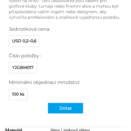
výkon na hřišti. Tato ukazovátka jsou ideální pro
golfové kluby, turnaje nebo firemní akce a mohou být
přizpůsobena vaším logem nebo designem, aby
vytvořila profesionální a značkově vyjádřenou podobu.
Jednotková cena:
USD 0,2–0,6
Číslo položky :
YJGBM017
Minimální objednací množství:
100 ks
Dotaz
Materiál
litina / zinková slitina