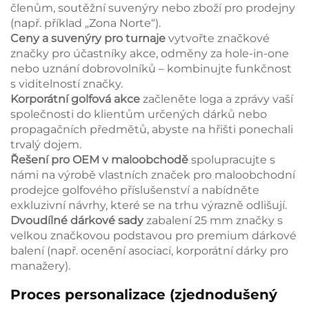
členům, soutěžní suvenýry nebo zboží pro prodejny
(např. příklad „Zona Norte“).
Ceny a suvenýry pro turnaje
vytvořte značkové
značky pro účastníky akce, odměny za hole-in-one
nebo uznání dobrovolníků – kombinujte funkčnost
s viditelností značky.
Korporátní golfová akce
začleněte loga a zprávy vaší
společnosti do klientům určených dárků nebo
propagačních předmětů, abyste na hřišti ponechali
trvalý dojem.
Řešení pro OEM v maloobchodě
spolupracujte s
námi na výrobě vlastních značek pro maloobchodní
prodejce golfového příslušenství a nabídněte
exkluzivní návrhy, které se na trhu výrazně odlišují.
Dvoudílné dárkové sady
zabalení 25 mm značky s
velkou značkovou podstavou pro premium dárkové
balení (např. ocenění asociací, korporátní dárky pro
manažery).
Proces personalizace (zjednodušený