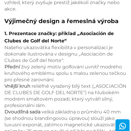
vzhled, který zvyšuje prestiž jakékoli značky nebo
akce.
Výjimečný design a řemeslná výroba
1. Prezentace značky: příklad „Asociación de
Clubes de Golf del Norte“
Našeho ukazovátka flexibilita v personalizaci je
dokonale ilustrována v designu „Asociación de
Clubes de Golf del Norte“:
Přední
živý zelený motiv golfování uvnitř modrého
kruhového emblému spolu s malou zelenou tečkou
pro přesné zarovnání.
Vnější kruh
reliéfně vyražený bílý text („ASOCIACIÓN
DE CLUBES DE GOLF DEL NORTE“) na hlubokém
modrém smaltovém pozadí, který vytváří silný,
profesionální rám.
Dvoudílná sada
velká základna o průměru 40 mm
(se shodnou brandingovou úpravou) slouží jako
luxusní exponát, zatímco magnetické ukazovátko o