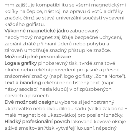
mm zajišťuje kompatibilitu se všemi magnetickými
kolíky na čepice, nástroji na opravu divotů a držáky
značek, čímž se stává univerzální součástí vybavení
každého golfistu.
Výkonné magnetické jádro
zabudovaný
neodymový magnet zajišťuje bezpečné uchycení,
zabrání ztrátě při hraní úderů nebo pohybu a
zároveň umožňuje snadný přístup ke značce.
Možnosti plné personalizace
:
Loga a grafiky
plnobarevný tisk, tvrdé smaltové
plnění nebo reliéfní provedení pro jasné a přesné
znázornění značky (např. logo golfisty „Zona Norte“).
Text a branding
reliéfní nebo tištěný text (např.
názvy asociací, hesla klubů) v přizpůsobených
barvách a písmech.
Dvě možnosti designu
vyberte si jednostranný
ukazovátko nebo dvoudílnou sadu (velká základna +
malé magnetické ukazovátko) pro posílení značky.
Hladký profesionální povrch
lakované kovové okraje
a živé smaltování/tisk vytvářejí luxusní, nápadný