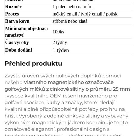
Rozměr
1 palec nebo na míru
Proces
měkký email / tvrdý email / potisk
Barva kovu
stříbrná nebo zlatá
Minimální objednací
100ks
množství
Čas výroby
2 týdny
1 týden
Doba dodání
Přehled produktu
Zvyšte úroveň svých golfových doplňků pomocí
našeho
Vlastního magnetického označovače
golfových míčků z cinkové slitiny o průměru 25 mm
, vysoce kvalitního OEM řešení navrženého pro
golfové asociace, kluby a značky, které hledají
kvalitní a plně přizpůsobitelné potřeby pro hru na
hřišti. Vyrobený z odolné cinkové slitiny a vybavený
výkonným magnetickým jádrem kombinuje tento
označovač elegantní, profesionální design s
bezchybnou funkčností – ideální pro značkování