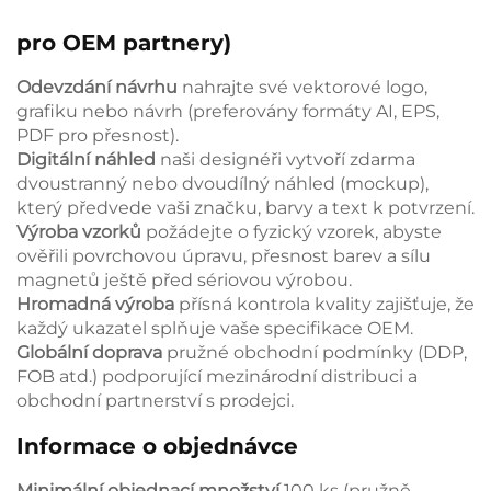
pro OEM partnery)
Odevzdání návrhu
nahrajte své vektorové logo,
grafiku nebo návrh (preferovány formáty AI, EPS,
PDF pro přesnost).
Digitální náhled
naši designéři vytvoří zdarma
dvoustranný nebo dvoudílný náhled (mockup),
který předvede vaši značku, barvy a text k potvrzení.
Výroba vzorků
požádejte o fyzický vzorek, abyste
ověřili povrchovou úpravu, přesnost barev a sílu
magnetů ještě před sériovou výrobou.
Hromadná výroba
přísná kontrola kvality zajišťuje, že
každý ukazatel splňuje vaše specifikace OEM.
Globální doprava
pružné obchodní podmínky (DDP,
FOB atd.) podporující mezinárodní distribuci a
obchodní partnerství s prodejci.
Informace o objednávce
Minimální objednací množství
100 ks (pružně