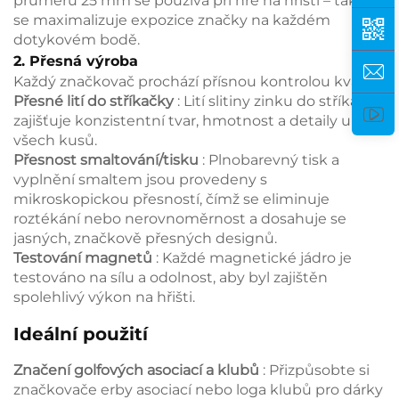
průměru 25 mm se používá při hře na hřišti – takto
se maximalizuje expozice značky na každém
dotykovém bodě.
2. Přesná výroba
Každý značkovač prochází přísnou kontrolou kvality:
Přesné lití do stříkačky
: Lití slitiny zinku do stříkačky
zajišťuje konzistentní tvar, hmotnost a detaily u
všech kusů.
Přesnost smaltování/tisku
: Plnobarevný tisk a
vyplnění smaltem jsou provedeny s
mikroskopickou přesností, čímž se eliminuje
roztékání nebo nerovnoměrnost a dosahuje se
jasných, značkově přesných designů.
Testování magnetů
: Každé magnetické jádro je
testováno na sílu a odolnost, aby byl zajištěn
spolehlivý výkon na hřišti.
Ideální použití
Značení golfových asociací a klubů
: Přizpůsobte si
značkovače erby asociací nebo loga klubů pro dárky