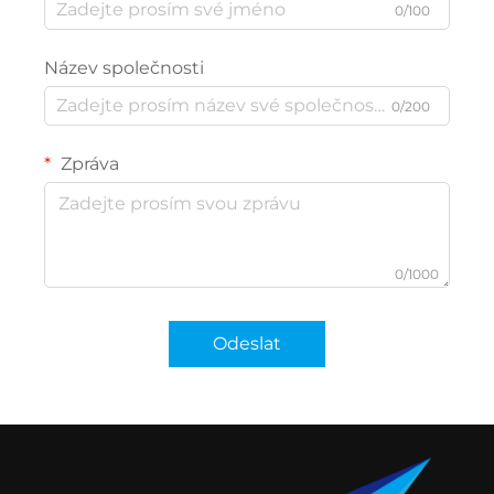
0/100
Název společnosti
0/200
Zpráva
0/1000
Odeslat