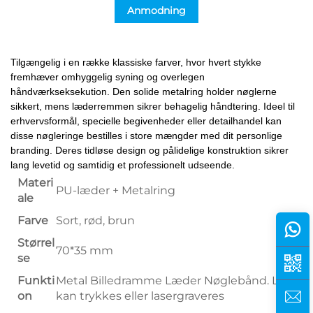
Anmodning
Tilgængelig i en række klassiske farver, hvor hvert stykke
fremhæver omhyggelig syning og overlegen
håndværkseksekution. Den solide metalring holder nøglerne
sikkert, mens læderremmen sikrer behagelig håndtering. Ideel til
erhvervsformål, specielle begivenheder eller detailhandel kan
disse nøgleringe bestilles i store mængder med dit personlige
branding. Deres tidløse design og pålidelige konstruktion sikrer
lang levetid og samtidig et professionelt udseende.
Materi
PU-læder + Metalring
ale
Farve
Sort, rød, brun
Størrel
70*35 mm
se
Funkti
Metal Billedramme Læder Nøglebånd. Logo
on
kan trykkes eller lasergraveres