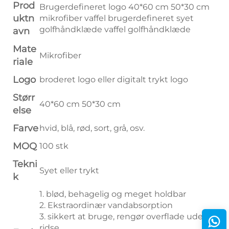
Prod
Brugerdefineret logo 40*60 cm 50*30 cm
uktn
mikrofiber vaffel brugerdefineret syet
golfhåndklæde vaffel golfhåndklæde
avn
Mate
Mikrofiber
riale
Logo
broderet logo eller digitalt trykt logo
Størr
40*60 cm 50*30 cm
else
Farve
hvid, blå, rød, sort, grå, osv.
MOQ
100 stk
Tekni
Syet eller trykt
k
1. blød, behagelig og meget holdbar
2. Ekstraordinær vandabsorption
3. sikkert at bruge, rengør overflade uden at
ridse