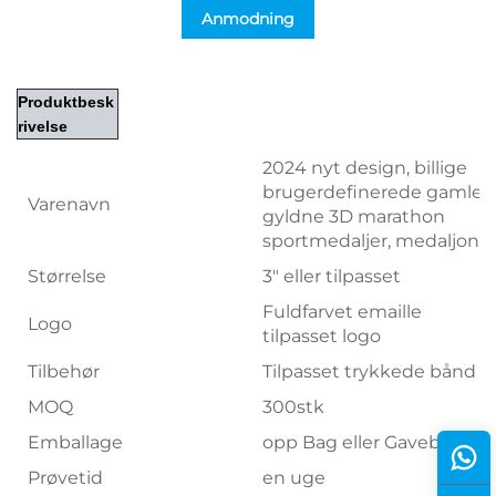
Anmodning
Produktbesk
rivelse
2024 nyt design, billige
brugerdefinerede gamle
Varenavn
gyldne 3D marathon
sportmedaljer, medaljon
Størrelse
3" eller tilpasset
Fuldfarvet emaille
Logo
tilpasset logo
Tilbehør
Tilpasset trykkede bånd
MOQ
300stk
Emballage
opp Bag eller Gaveboks
Prøvetid
en uge