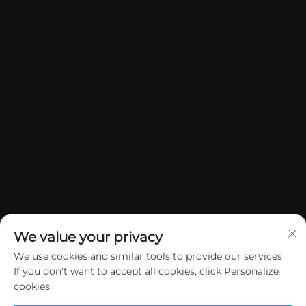
We value your privacy
We use cookies and similar tools to provide our services.
If you don't want to accept all cookies, click Personalize
Copyright © 2026 China Dongguan Yuan Jie Gifts & Crafts Co., Ltd.
cookies.
Alle rettigheder forbeholdes.
Privatlivspolitik