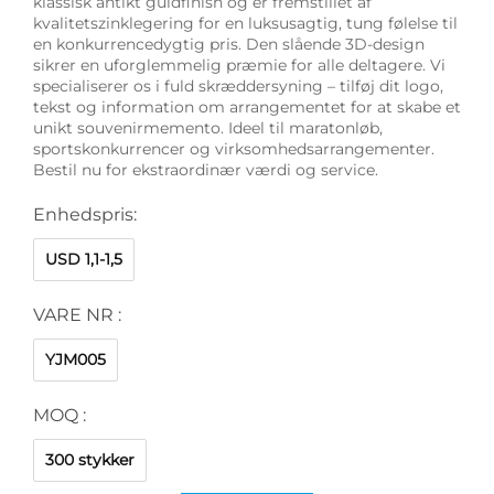
klassisk antikt guldfinish og er fremstillet af
kvalitetszinklegering for en luksusagtig, tung følelse til
en konkurrencedygtig pris. Den slående 3D-design
sikrer en uforglemmelig præmie for alle deltagere. Vi
specialiserer os i fuld skræddersyning – tilføj dit logo,
tekst og information om arrangementet for at skabe et
unikt souvenirmemento. Ideel til maratonløb,
sportskonkurrencer og virksomhedsarrangementer.
Bestil nu for ekstraordinær værdi og service.
Enhedspris:
USD 1,1-1,5
VARE NR :
YJM005
MOQ :
300 stykker