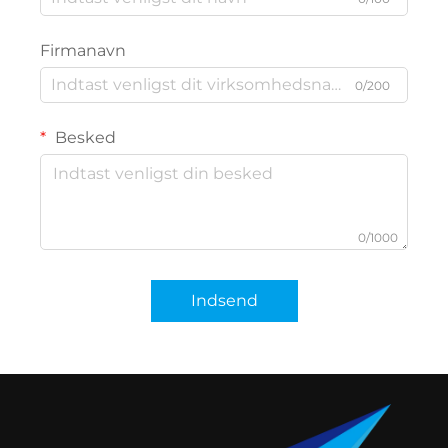
Firmanavn
0/200
Besked
0/1000
Indsend