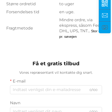
Større ordretid
to uger
Forsendelses tid
en uge.
Mindre ordre, via
ekspress, såsom FedEx,
Fragtmetode
DHL, UPS, TNT...
Stor ordre,
pr. søvejen
Få et gratis tilbud
Vores repræsentant vil kontakte dig snart.
E-mail
0/100
Navn
0/100