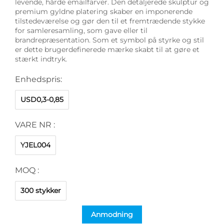
levende, hårde emailfarver. Den detaljerede skulptur og
premium gyldne platering skaber en imponerende
tilstedeværelse og gør den til et fremtrædende stykke
for samleresamling, som gave eller til
brandrepræsentation. Som et symbol på styrke og stil
er dette brugerdefinerede mærke skabt til at gøre et
stærkt indtryk.
Enhedspris:
USD0,3-0,85
VARE NR :
YJEL004
MOQ :
300 stykker
Anmodning