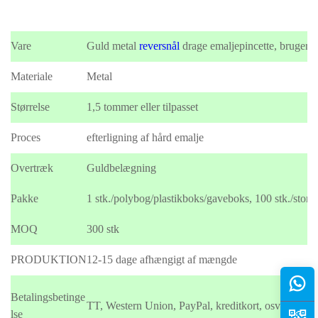
Vare
Guld metal
reversnål
drage emaljepincette, brugerdef
Materiale
Metal
Størrelse
1,5 tommer eller tilpasset
Proces
efterligning af hård emalje
Overtræk
Guldbelægning
Pakke
1 stk./polybog/plastikboks/gaveboks, 100 stk./stor p
MOQ
300 stk
PRODUKTION
12-15 dage afhængigt af mængde
Betalingsbetinge
TT, Western Union, PayPal, kreditkort, osv
lse