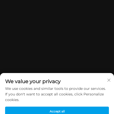
We value your privacy
We use cookies and similar tools to provide our services.
If you don't want to accept all cookies, click Personalize
Copyright © 2026 China Dongguan Yuan Jie Gifts & Crafts Co., Ltd.
cookies.
Alle rettigheder forbeholdes.
Privatlivspolitik
Accept all