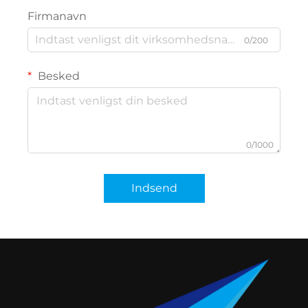
Firmanavn
0/200
Besked
0/1000
Indsend