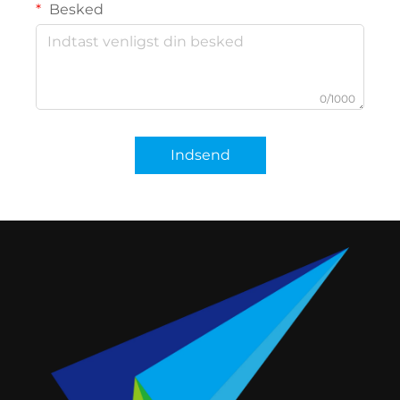
Besked
0/1000
Indsend