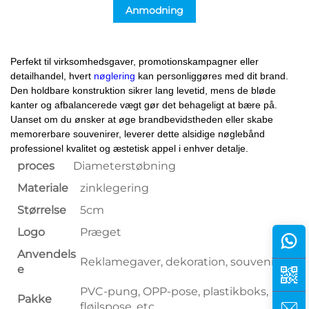
Anmodning
Perfekt til virksomhedsgaver, promotionskampagner eller
detailhandel, hvert
nøglering
kan personliggøres med dit brand.
Den holdbare konstruktion sikrer lang levetid, mens de bløde
kanter og afbalancerede vægt gør det behageligt at bære på.
Uanset om du ønsker at øge brandbevidstheden eller skabe
memorerbare souvenirer, leverer dette alsidige nøglebånd
professionel kvalitet og æstetisk appel i enhver detalje.
proces
Diameterstøbning
Materiale
zinklegering
Størrelse
5cm
Logo
Præget
Anvendels
Reklamegaver, dekoration, souvenir, etc.
e
PVC-pung, OPP-pose, plastikboks,
Pakke
fløjlsposе, etc.