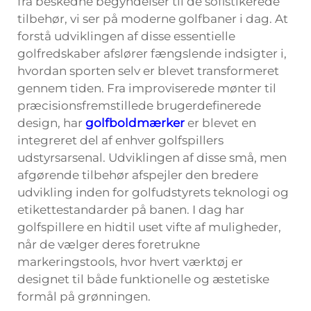
fra beskedne begyndelser til de sofistikerede
tilbehør, vi ser på moderne golfbaner i dag. At
forstå udviklingen af disse essentielle
golfredskaber afslører fængslende indsigter i,
hvordan sporten selv er blevet transformeret
gennem tiden. Fra improviserede mønter til
præcisionsfremstillede brugerdefinerede
design, har
golfboldmærker
er blevet en
integreret del af enhver golfspillers
udstyrsarsenal. Udviklingen af disse små, men
afgørende tilbehør afspejler den bredere
udvikling inden for golfudstyrets teknologi og
etikettestandarder på banen. I dag har
golfspillere en hidtil uset vifte af muligheder,
når de vælger deres foretrukne
markeringstools, hvor hvert værktøj er
designet til både funktionelle og æstetiske
formål på grønningen.