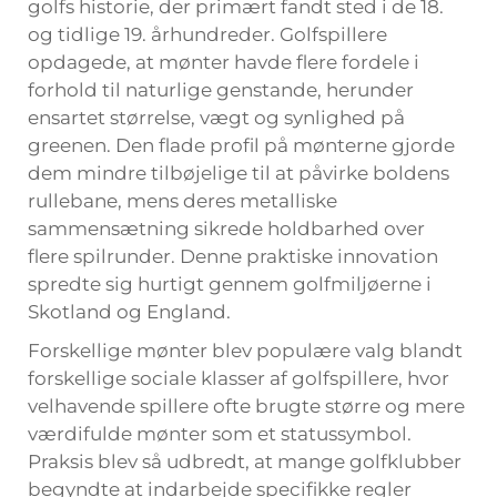
golfs historie, der primært fandt sted i de 18.
og tidlige 19. århundreder. Golfspillere
opdagede, at mønter havde flere fordele i
forhold til naturlige genstande, herunder
ensartet størrelse, vægt og synlighed på
greenen. Den flade profil på mønterne gjorde
dem mindre tilbøjelige til at påvirke boldens
rullebane, mens deres metalliske
sammensætning sikrede holdbarhed over
flere spilrunder. Denne praktiske innovation
spredte sig hurtigt gennem golfmiljøerne i
Skotland og England.
Forskellige mønter blev populære valg blandt
forskellige sociale klasser af golfspillere, hvor
velhavende spillere ofte brugte større og mere
værdifulde mønter som et statussymbol.
Praksis blev så udbredt, at mange golfklubber
begyndte at indarbejde specifikke regler