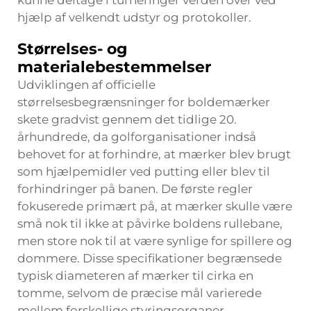
kunne deltage i turneringer verden over ved
hjælp af velkendt udstyr og protokoller.
Størrelses- og
materialebestemmelser
Udviklingen af officielle
størrelsesbegrænsninger for boldemærker
skete gradvist gennem det tidlige 20.
århundrede, da golforganisationer indså
behovet for at forhindre, at mærker blev brugt
som hjælpemidler ved putting eller blev til
forhindringer på banen. De første regler
fokuserede primært på, at mærker skulle være
små nok til ikke at påvirke boldens rullebane,
men store nok til at være synlige for spillere og
dommere. Disse specifikationer begrænsede
typisk diameteren af mærker til cirka en
tomme, selvom de præcise mål varierede
mellem forskellige styringsorganer.