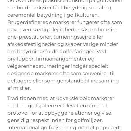
Ud over deres praktiske funktion på golfbanen
har boldmarkører fået betydelig social og
ceremoniel betydning i golfkulturen.
Brugerdefinerede markører fungerer ofte som
gaver ved særlige lejligheder såsom hole-in-
one-præstationer, turneringssejre eller
afskedsfestligheder og skaber varige minder
om betydningsfulde golferfaringer. Ved
bryllupper, firmaarrangementer og
velgørenhedsturneringer indgår specielt
designede markører ofte som souvenirer til
deltagere eller som genstande til indsamling
af midler.
Traditionen med at udveksle boldmarkører
mellem golfspillere er blevet en uformel
protokol for at opbygge relationer og vise
gensidig respekt inden for golfmiljøer.
International golfrejse har gjort det populært