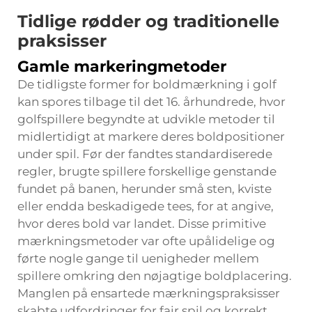
Tidlige rødder og traditionelle
praksisser
Gamle markeringmetoder
De tidligste former for boldmærkning i golf
kan spores tilbage til det 16. århundrede, hvor
golfspillere begyndte at udvikle metoder til
midlertidigt at markere deres boldpositioner
under spil. Før der fandtes standardiserede
regler, brugte spillere forskellige genstande
fundet på banen, herunder små sten, kviste
eller endda beskadigede tees, for at angive,
hvor deres bold var landet. Disse primitive
mærkningsmetoder var ofte upålidelige og
førte nogle gange til uenigheder mellem
spillere omkring den nøjagtige boldplacering.
Manglen på ensartede mærkningspraksisser
skabte udfordringer for fair spil og korrekt