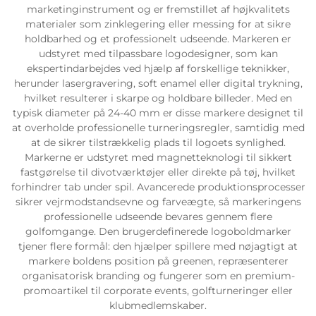
marketinginstrument og er fremstillet af højkvalitets
materialer som zinklegering eller messing for at sikre
holdbarhed og et professionelt udseende. Markeren er
udstyret med tilpassbare logodesigner, som kan
ekspertindarbejdes ved hjælp af forskellige teknikker,
herunder lasergravering, soft enamel eller digital trykning,
hvilket resulterer i skarpe og holdbare billeder. Med en
typisk diameter på 24-40 mm er disse markere designet til
at overholde professionelle turneringsregler, samtidig med
at de sikrer tilstrækkelig plads til logoets synlighed.
Markerne er udstyret med magnetteknologi til sikkert
fastgørelse til divotværktøjer eller direkte på tøj, hvilket
forhindrer tab under spil. Avancerede produktionsprocesser
sikrer vejrmodstandsevne og farveægte, så markeringens
professionelle udseende bevares gennem flere
golfomgange. Den brugerdefinerede logoboldmarker
tjener flere formål: den hjælper spillere med nøjagtigt at
markere boldens position på greenen, repræsenterer
organisatorisk branding og fungerer som en premium-
promoartikel til corporate events, golfturneringer eller
klubmedlemskaber.