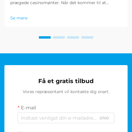
prægede casinomønter. Når det kommer til at
forbedre pokeroplevelsen, står prægede pokermønter
i en klasse for sig selv. Disse omhyggeligt
Se mere
fremstillede spillemønter repræsenterer
højdepunktet i fremstilling af casinomønter, som
tilbyder...
Få et gratis tilbud
Vores repræsentant vil kontakte dig snart.
E-mail
0/100