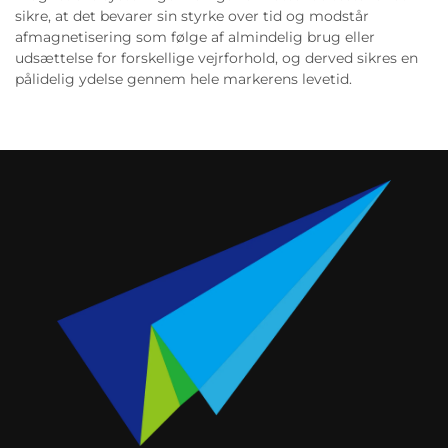
sikre, at det bevarer sin styrke over tid og modstår
afmagnetisering som følge af almindelig brug eller
udsættelse for forskellige vejrforhold, og derved sikres en
pålidelig ydelse gennem hele markerens levetid.