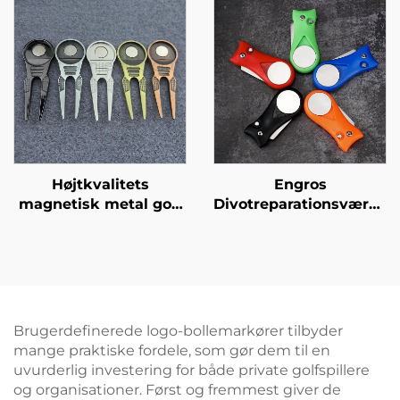
Magnetisk metal
golfboldmærker
Højtkvalitets
Engros
magnetisk metal golf
Divotreparationsværktøj
divot reparationstool,
og Boldmærke
messing, sølv og
Golftilbehør Holdbart
kobber golf pitchgaffel
Plastik Gaffel Golf
med brugerdefineret
Divotreparationsværktøj
boldmærke
Brugerdefinerede logo-bollemarkører tilbyder
mange praktiske fordele, som gør dem til en
uvurderlig investering for både private golfspillere
og organisationer. Først og fremmest giver de