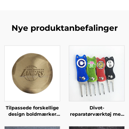
Nye produktanbefalinger
Tilpassede forskellige
Divot-
design boldmærker
reparatørværktøj med
Golf prægede
udtagelig golfbolde-
bogstaver Rundhed
mærkning