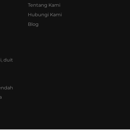
Tentang Kami
Hubungi Kami
Blog
, duit
rendah
a