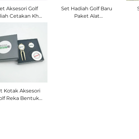
et Aksesori Golf
Set Hadiah Golf Baru
iah Cetakan Khas
Paket Alat
enanda Bola Golf
Pembaikan Divot
Te
enanda Syiling
Golf Keluli Tahan
ker Golf Magnetik
Karat Biru Automatik
ngan Kotak Paket
Set Penanda Bola
Logam Alat Divot Golf
Reka Bentuk Khas
t Kotak Aksesori
olf Reka Bentuk
empahan Hadiah
olf Dengan Alat
vot Golf Penanda
Bola