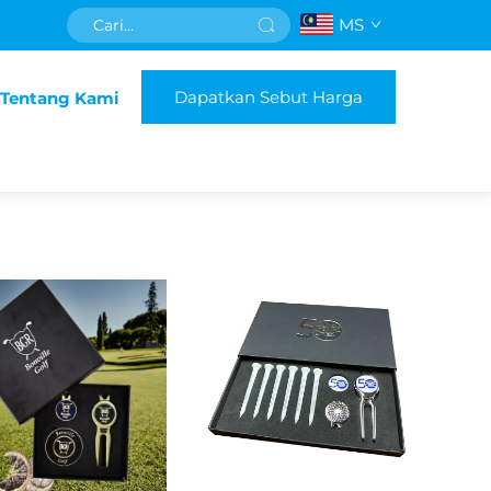
MS
Dapatkan Sebut Harga
Tentang Kami