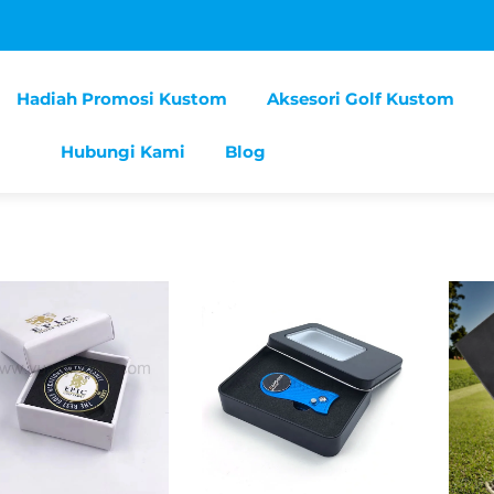
Hadiah Promosi Kustom
Aksesori Golf Kustom
Hubungi Kami
Blog