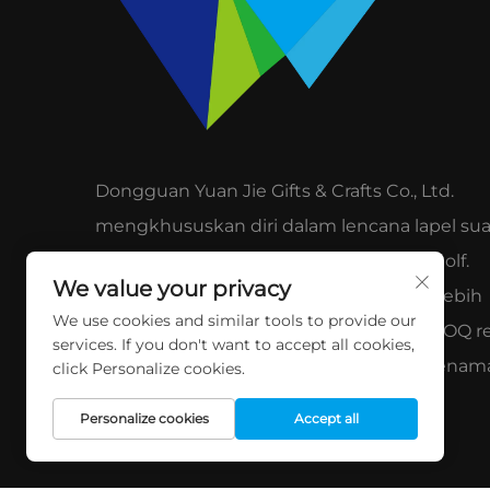
Dongguan Yuan Jie Gifts & Crafts Co., Ltd.
mengkhususkan diri dalam lencana lapel suai
syiling cabaran, tali kunci, dan aksesori golf.
We value your privacy
Berpengalaman 15 tahun, dieksport ke lebih
We use cookies and similar tools to provide our
daripada 55 negara. Sampel percuma, MOQ 
services. If you don't want to accept all cookies,
iaitu 300 unit. Dipercayai oleh jenama-jenam
click Personalize cookies.
global kerana kualiti dan perkhidmatan.
Personalize cookies
Accept all