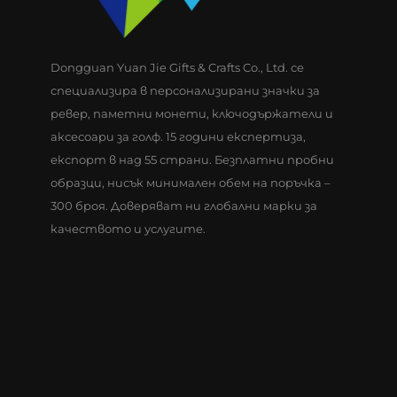
Dongguan Yuan Jie Gifts & Crafts Co., Ltd. се
специализира в персонализирани значки за
ревер, паметни монети, ключодържатели и
аксесоари за голф. 15 години експертиза,
експорт в над 55 страни. Безплатни пробни
образци, нисък минимален обем на поръчка –
300 броя. Доверяват ни глобални марки за
качеството и услугите.