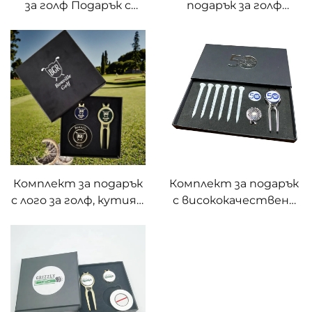
за голф Подарък с
подарък за голф
персонализиран
Автоматичен дивот
печат Маркер за
инструмент от
топка за голф
неръждаема стомана
Магнитен покер чип
в синьо цвят с
с кутия опаковка
персонализиран лого
Метален маркер за
топка Инструмент
за поправка на дивот
Комплект за подарък
Комплект за подарък
с лого за голф, кутия с
с висококачествено
принадлежности за
печатане в кутия за
голф, инструменти
голф - Магнитен
за коригиране на
инструмент за
дивот, пирончета за
коригиране на дивот,
голф, маркери за
клипове за шапка,
топка, аксесоари за
персонализирани