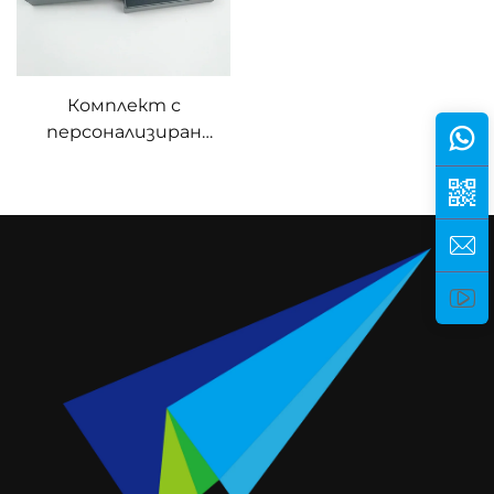
голф
маркери за топка
Комплект с
персонализиран
дизайн на аксесоари
за голф в кутия с
инструмент за
коригиране на дивот
и маркер за топка