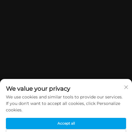
We value your privacy
We use cookies and similar tools to provide our services.
If you don't want to accept all cookies, click Personalize
Hak Cipta © 2026 China Dongguan Yuan Jie Gifts & Crafts Co., Ltd.
cookies.
Semua hak dicadangkan.
Dasar Privasi
Accept all