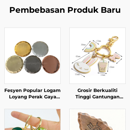
Pembebasan Produk Baru
Fesyen Popular Logam
Grosir Berkualiti
Loyang Perak Gaya
Tinggi Gantungan
Tua Diperbuat Secara
Kunci Logam Emas
Tangan Penggolek
dengan Logo Kustom
Bola Golf Tembaga
Tiada Kuantiti
Kosong
Minimum