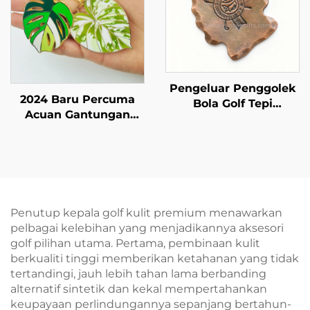
Pengeluar Penggolek
2024 Baru Percuma
Bola Golf Tepi
Acuan Gantungan
Berpahat Penggolek
Daun Monstera Emas
Bola Reka Bentuk
Kustom
Logo Kustom
Pengeset Penggolek
Bola
Penutup kepala golf kulit premium menawarkan
pelbagai kelebihan yang menjadikannya aksesori
golf pilihan utama. Pertama, pembinaan kulit
berkualiti tinggi memberikan ketahanan yang tidak
tertandingi, jauh lebih tahan lama berbanding
alternatif sintetik dan kekal mempertahankan
keupayaan perlindungannya sepanjang bertahun-