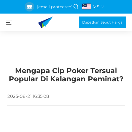
MS
[email protected]
Dapatkan Sebut Harga
Mengapa Cip Poker Tersuai
Popular Di Kalangan Peminat?
2025-08-21 16:35:08