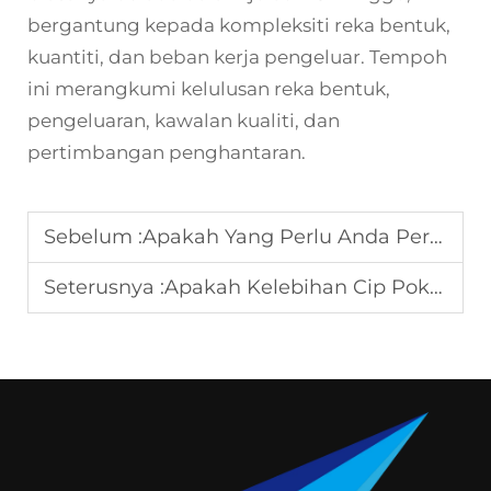
bergantung kepada kompleksiti reka bentuk,
kuantiti, dan beban kerja pengeluar. Tempoh
ini merangkumi kelulusan reka bentuk,
pengeluaran, kawalan kualiti, dan
pertimbangan penghantaran.
Sebelum :
Apakah Yang Perlu Anda Perhatikan Apabila Membeli Cip Poker untuk Acara?
Seterusnya :
Apakah Kelebihan Cip Poker Berbentuk Timbul?