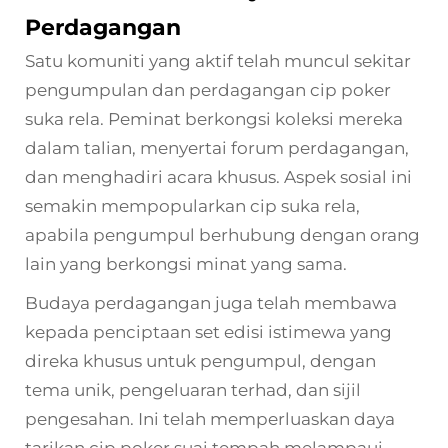
Perdagangan
Satu komuniti yang aktif telah muncul sekitar
pengumpulan dan perdagangan cip poker
suka rela. Peminat berkongsi koleksi mereka
dalam talian, menyertai forum perdagangan,
dan menghadiri acara khusus. Aspek sosial ini
semakin mempopularkan cip suka rela,
apabila pengumpul berhubung dengan orang
lain yang berkongsi minat yang sama.
Budaya perdagangan juga telah membawa
kepada penciptaan set edisi istimewa yang
direka khusus untuk pengumpul, dengan
tema unik, pengeluaran terhad, dan sijil
pengesahan. Ini telah memperluaskan daya