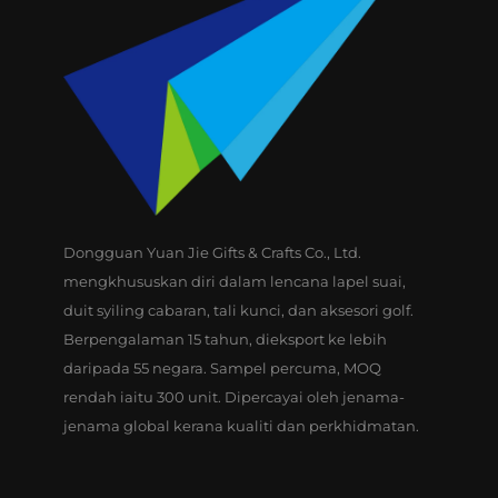
Dongguan Yuan Jie Gifts & Crafts Co., Ltd.
mengkhususkan diri dalam lencana lapel suai,
duit syiling cabaran, tali kunci, dan aksesori golf.
Berpengalaman 15 tahun, dieksport ke lebih
daripada 55 negara. Sampel percuma, MOQ
rendah iaitu 300 unit. Dipercayai oleh jenama-
jenama global kerana kualiti dan perkhidmatan.