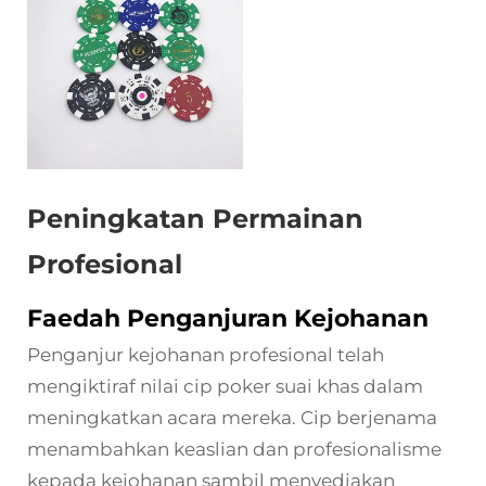
Peningkatan Permainan
Profesional
Faedah Penganjuran Kejohanan
Penganjur kejohanan profesional telah
mengiktiraf nilai cip poker suai khas dalam
meningkatkan acara mereka. Cip berjenama
menambahkan keaslian dan profesionalisme
kepada kejohanan sambil menyediakan