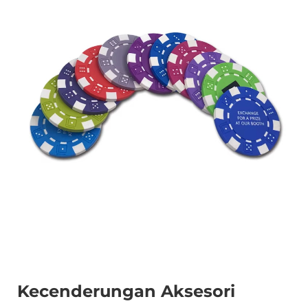
Kecenderungan Aksesori