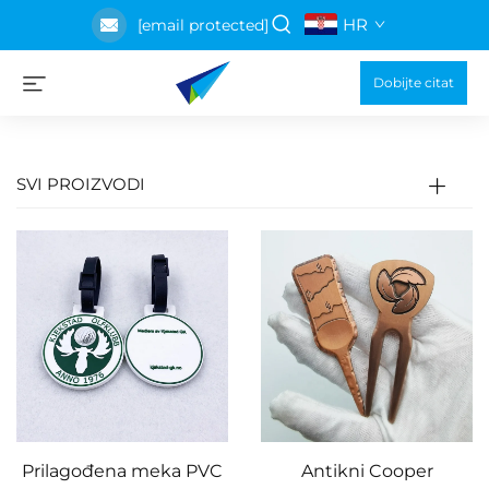
HR
[email protected]
Dobijte citat
SVI PROIZVODI
Prilagođena meka PVC
Antikni Cooper