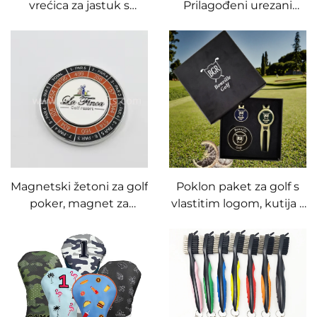
vrećica za jastuk s
Prilagođeni urezani
reljefnim logotipom,
logotip Alat za popravak
silikonska vrećica za golf
divota s Označivačem
događaje
lopte
Magnetski žetoni za golf
Poklon paket za golf s
poker, magnet za
vlastitim logom, kutija s
označavanje loptice na
alatom za divot,
golf terenu, prilagođena
teevima, markerima za
cijena iz tvornice,
loptu i ostalom
markeri za lopticu i
opremom za golf
klubove