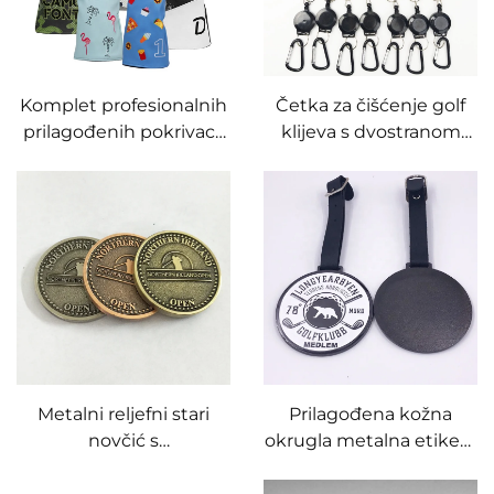
Komplet profesionalnih
Četka za čišćenje golf
prilagođenih pokrivaca
klijeva s dvostranom
za grijfe za muškarce i
stranom, 31,5 cm, pribor
žene, veleprodaja,
za golf, alat za čišćenje,
premium koža od PU
četka za čišćenje golf
umjetne kože, pokrivalo
klijeva
za drjep, hibridni štap i
piter
Metalni reljefni stari
Prilagođena kožna
novčić s
okrugla metalna etiketa
personaliziranim
s kožnim kopčama, crna
logotipom tvrtke
vrećica za golf torbe s