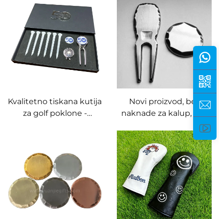
imenima
Kvalitetno tiskana kutija
Novi proizvod, bez
za golf poklone -
naknade za kalup, alat
magnetski alat za
za popravak trave na
popravak divota, klipovi
golf terenu, vilica za
za kap, personalizirani
popravak, prilagođeni
markeri za loptu
urezani logo, marker za
lopticu, ručno kovan
rub