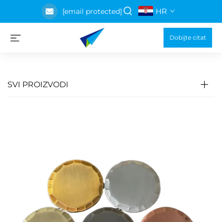
HR
[email protected]
Dobijte citat
SVI PROIZVODI