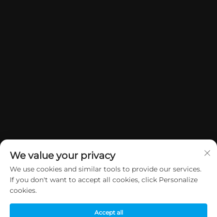
We value your privacy
We use cookies and similar tools to provide our services.
If you don't want to accept all cookies, click Personalize
Copyright © 2026 China Dongguan Yuan Jie Gifts & Crafts Co., Ltd.
cookies.
Sva prava su rezervirana.
Politika privatnosti
Accept all