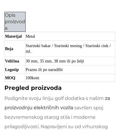
Opis
proizvod
a
Materijal
Metal
Starinski bakar / Starinski mesing / Starinski cink /
Boja
itd..
Veličina
30 mm, 35 mm, 38 mm
ili po želji
Logotip
Prazno ili po narudžbi
MOQ
100kom
Pregled proizvoda
Podignite svoju liniju golf dodatka s našim
za
proizvodnju električnih vozila
savršen spoj
bezvremenskog starog stila i moderne
prilagodljivosti. Napravljeni su od vrhunskog