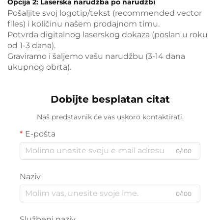
Opcija 2: Laserska narudžba po narudžbi
Pošaljite svoj logotip/tekst (recommended vector
files) i količinu našem prodajnom timu.
Potvrda digitalnog laserskog dokaza (poslan u roku
od 1-3 dana).
Graviramo i šaljemo vašu narudžbu (3-14 dana
ukupnog obrta).
Dobijte besplatan citat
Naš predstavnik će vas uskoro kontaktirati.
E-pošta
0/100
Naziv
0/100
Službeni naziv