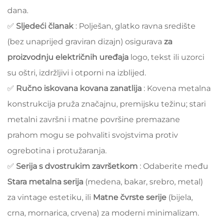
dana.
✅
Sljedeći članak
: Polješan, glatko ravna središte
(bez unaprijed graviran dizajn) osigurava
za
proizvodnju električnih uređaja
logo, tekst ili uzorci
su oštri, izdržljivi i otporni na izblijed.
✅
Ručno iskovana kovana zanatlija
: Kovena metalna
konstrukcija pruža značajnu, premijsku težinu; stari
metalni završni i matne površine premazane
prahom mogu se pohvaliti svojstvima protiv
ogrebotina i protužaranja.
✅
Serija s dvostrukim završetkom
: Odaberite među
Stara metalna serija
(medena, bakar, srebro, metal)
za vintage estetiku, ili
Matne čvrste serije
(bijela,
crna, mornarica, crvena) za moderni minimalizam.