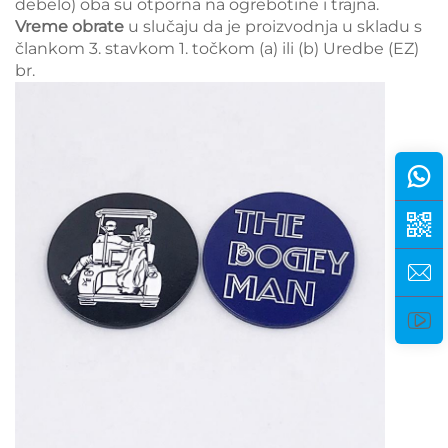
debelo) oba su otporna na ogrebotine i trajna.
Vreme obrate
u slučaju da je proizvodnja u skladu s
člankom 3. stavkom 1. točkom (a) ili (b) Uredbe (EZ)
br.