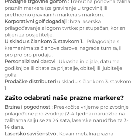
Prodajne trgovine golfom
: Trenutna ponovna zaliha
praznih markera (za graviranje u trgovini) ili
prethodno graviranih markera s markom.
Korporativni golf događaji
: brza laserska
prilagođavanje s logom tvrtke: pristupačan, korisni
plijen za posjetitelje.
U skladu s člankom 3. stavkom 1.
: Prilagođajte s
kremenima za članove darove, nagrade turnira, ili
pro pro pro prodaju.
Personalizirani darovi
: Ukrasite inicijale, datume
godišnjice ili citate za prijatelje, obitelj ili ljubitelje
golfa.
Prodačke distributeri
u skladu s člankom 3. stavkom
1.
Zašto odabrati naše prazne markere?
Brzina i pogodnost
: Preskočite vrijeme proizvodnje
prilagođene proizvodnje (2-4 tjedna) narudžbe na
zalihama šalju se za 24 sata, laserske narudžbe za 3-
14 dana.
Lasersko savršenstvo
: Kovan metalna prazna