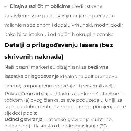
✅
Dizajn s različitim oblicima
: Jedinstvene
zakrivljene ivice poboljšavaju prijem, sprečavaju
valjanje na zelenom i dodaju vrhunski, modni dodir
kako bi se istaknuli od običnih okruglih oznaka.
Detalji o prilagođavanju lasera (bez
skrivenih naknada)
Naši prazni markeri su dizajnirani za
bezšivna
laserska prilagođavanje
idealno za golf brendove,
terene, korporativne događaje ili personalizaciju:
Prilagođeni sadržaj
u skladu s člankom 3. stavkom 1.
točkom (a) ovog članka, za sve poduzeća u Uniji, za
koje je odobren zahtjev za odobrenje, primjenjuje se
sljedeći popis:
Učinci graviranja
: Lasersko graviranje (subtilno,
elegantno) ili lasersko duboko graviranje (3D,