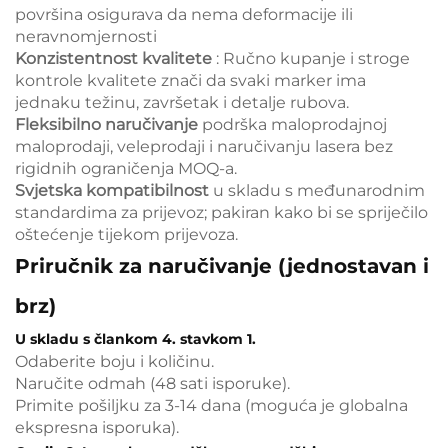
površina osigurava da nema deformacije ili
neravnomjernosti
Konzistentnost kvalitete
: Ručno kupanje i stroge
kontrole kvalitete znači da svaki marker ima
jednaku težinu, završetak i detalje rubova.
Fleksibilno naručivanje
podrška maloprodajnoj
maloprodaji, veleprodaji i naručivanju lasera bez
rigidnih ograničenja MOQ-a.
Svjetska kompatibilnost
u skladu s međunarodnim
standardima za prijevoz; pakiran kako bi se spriječilo
oštećenje tijekom prijevoza.
Priručnik za naručivanje (jednostavan i
brz)
U skladu s člankom 4. stavkom 1.
Odaberite boju i količinu.
Naručite odmah (48 sati isporuke).
Primite pošiljku za 3-14 dana (moguća je globalna
ekspresna isporuka).