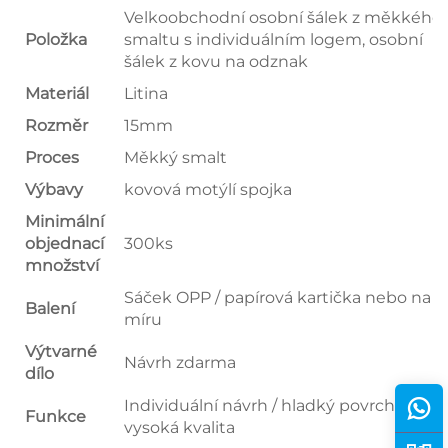
Velkoobchodní osobní šálek z měkkého
Položka
smaltu s individuálním logem, osobní
šálek z kovu na odznak
Materiál
Litina
Rozměr
15mm
Proces
Měkký smalt
Výbavy
kovová motýlí spojka
Minimální
objednací
300ks
množství
Sáček OPP / papírová kartička nebo na
Balení
míru
Výtvarné
Návrh zdarma
dílo
Individuální návrh / hladký povrch a
Funkce
vysoká kvalita