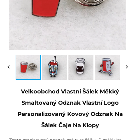
Velkoobchod Vlastní Šálek Měkký
Smaltovaný Odznak Vlastní Logo
Personalizovaný Kovový Odznak Na
Šálek Čaje Na Klopy
Tento smaltovaný odznak má tvar šálku. S měkkým