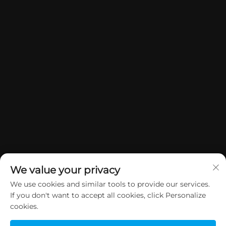
We value your privacy
We use cookies and similar tools to provide our services.
If you don't want to accept all cookies, click Personalize
Copyright © 2026 China Dongguan Yuan Jie Gifts & Crafts Co., Ltd.
cookies.
Všechna práva vyhrazena.
Zásady ochrany soukromí