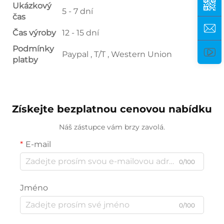
Ukázkový
5 - 7 dní
čas
Čas výroby
12 - 15 dní
Podmínky
Paypal , T/T , Western Union
platby
Získejte bezplatnou cenovou nabídku
Náš zástupce vám brzy zavolá.
E-mail
0/100
Jméno
0/100