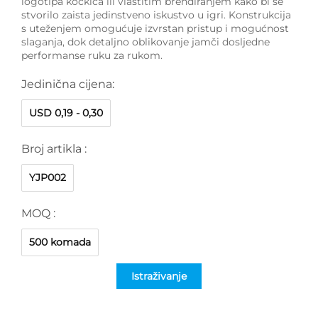
logotipa kockica ili vlastitim brendiranjem kako bi se
stvorilo zaista jedinstveno iskustvo u igri. Konstrukcija
s uteženjem omogućuje izvrstan pristup i mogućnost
slaganja, dok detaljno oblikovanje jamči dosljedne
performanse ruku za rukom.
Jedinična cijena:
USD 0,19 - 0,30
Broj artikla :
YJP002
MOQ :
500 komada
Istraživanje