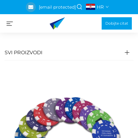
HR
[email protected]
Dobijte citat
SVI PROIZVODI