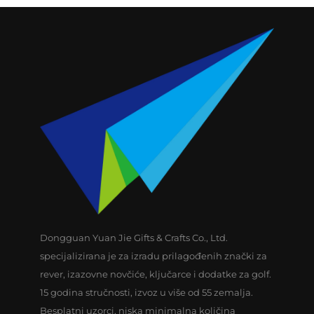
Dongguan Yuan Jie Gifts & Crafts Co., Ltd.
specijalizirana je za izradu prilagođenih znački za
rever, izazovne novčiće, ključarce i dodatke za golf.
15 godina stručnosti, izvoz u više od 55 zemalja.
Besplatni uzorci, niska minimalna količina