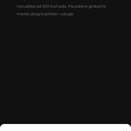
narudžbe od 300 komada. Pouzdane globalne
marke zbog kvalitete i usluge.