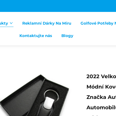
ukty
Reklamní Dárky Na Míru
Golfové Potřeby 
Kontaktujte nás
Blogy
2022 Velk
Módní Kovo
Značka Aut
Automobilu