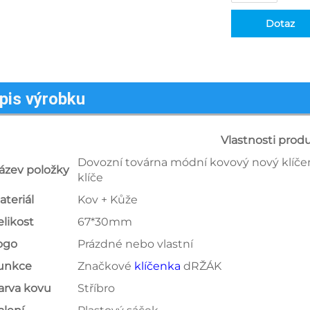
Dotaz
pis výrobku
Vlastnosti prod
Dovozní továrna módní kovový nový klíčen
ázev položky
klíče
ateriál
Kov + Kůže
elikost
67*30mm
ogo
Prázdné nebo vlastní
unkce
Značkové
klíčenka
dRŽÁK
arva kovu
Stříbro