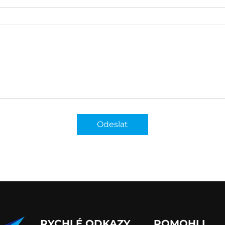
Odeslat
RYCHLÉ ODKAZY
POMOHLI