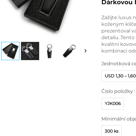
Dárkovou K
Zažijte luxus
koženým klíče
prezentoval v
detailu. Tento
kvalitní kovov
kombinaci odol
Jednotková c
USD 1,30 – 1,60
Číslo položky :
YJK006
Minimální obj
300 ks