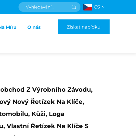
CS
Získat nabídku
Na Míru
O nás
oobchod Z Výrobního Závodu,
vý Nový Řetízek Na Klíče,
omobilu, Kůži, Loga
, Vlastní Řetízek Na Klíče S