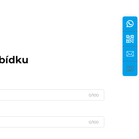
abídku
0/100
0/100