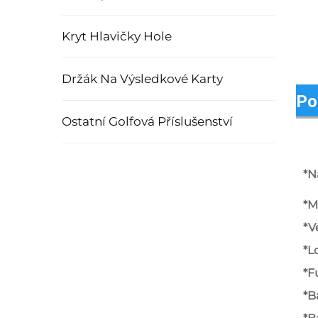
Kryt Hlavičky Hole
Držák Na Výsledkové Karty
Po
Ostatní Golfová Příslušenství
*N
*M
*V
*L
*F
*B