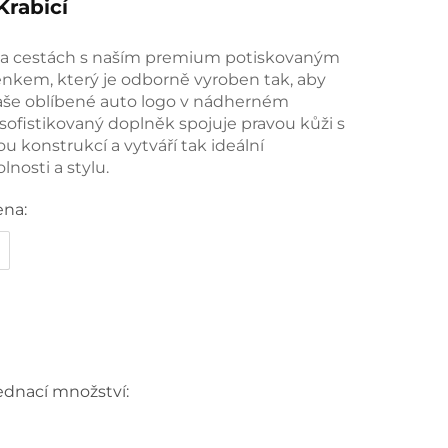
rabicí
 na cestách s naším premium potiskovaným
nkem, který je odborně vyroben tak, aby
aše oblíbené auto logo v nádherném
 sofistikovaný doplněk spojuje pravou kůži s
ou konstrukcí a vytváří tak ideální
nosti a stylu.
ena:
ednací množství: