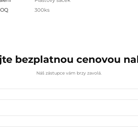
alení
Plastový sáček
MOQ
300ks
jte bezplatnou cenovou n
Náš zástupce vám brzy zavolá.