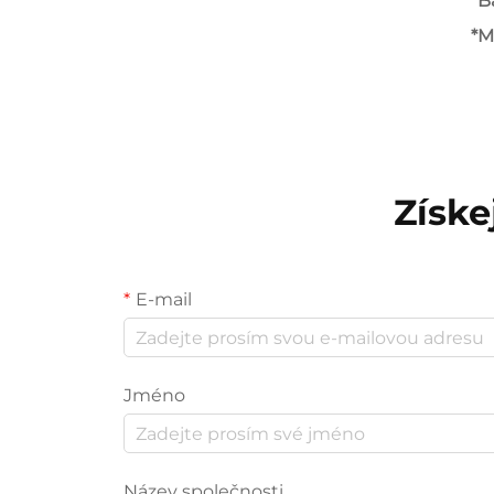
*B
*
Získe
E-mail
Jméno
Název společnosti