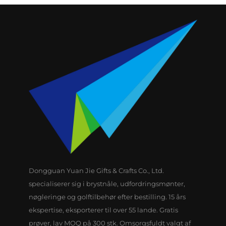
Dongguan Yuan Jie Gifts & Crafts Co., Ltd.
specialiserer sig i brystnåle, udfordringsmønter,
nøgleringe og golftilbehør efter bestilling. 15 års
ekspertise, eksporterer til over 55 lande. Gratis
prøver, lav MOQ på 300 stk. Omsorgsfuldt valgt af