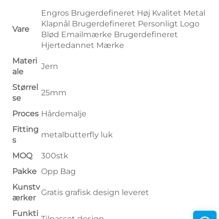
Engros Brugerdefineret Høj Kvalitet Metal
Klapnål Brugerdefineret Personligt Logo
Vare
Blød Emailmærke Brugerdefineret
Hjertedannet Mærke
Materi
Jern
ale
Størrel
25mm
se
Proces
Hårdemalje
Fitting
metalbutterfly luk
s
MOQ
300stk
Pakke
Opp Bag
Kunstv
Gratis grafisk design leveret
ærker
Funkti
Tilpasset design