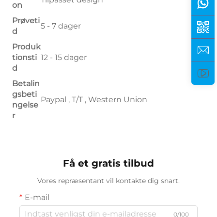
on
Prøveti
5 - 7 dager
d
Produk
tionsti
12 - 15 dager
d
Betalin
gsbeti
Paypal , T/T , Western Union
ngelse
r
Få et gratis tilbud
Vores repræsentant vil kontakte dig snart.
E-mail
0/100