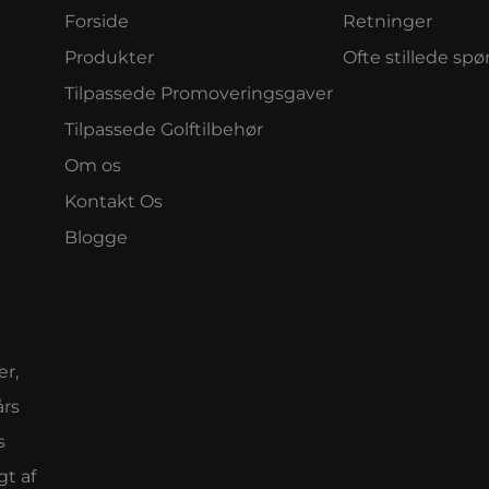
Forside
Retninger
Produkter
Ofte stillede sp
Tilpassede Promoveringsgaver
Tilpassede Golftilbehør
Om os
Kontakt Os
Blogge
er,
års
s
gt af