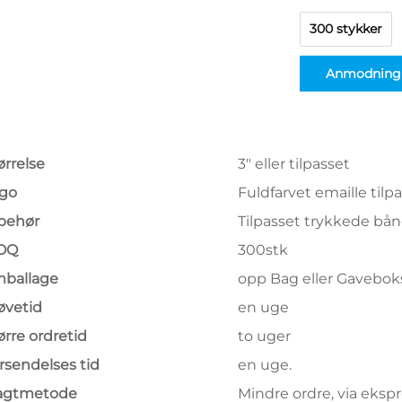
300 stykker
Anmodning
ørrelse
3" eller tilpasset
go
Fuldfarvet emaille tilp
lbehør
Tilpasset trykkede bå
OQ
300stk
ballage
opp Bag eller Gavebok
øvetid
en uge
ørre ordretid
to uger
rsendelses tid
en uge.
agtmetode
Mindre ordre, via ekspr