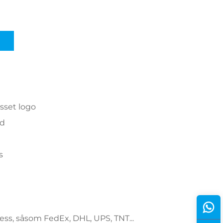
asset logo
nd
s
ess, såsom FedEx, DHL, UPS, TNT...