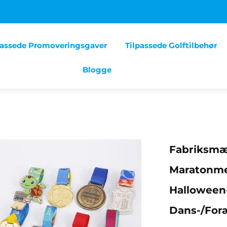
passede Promoveringsgaver
Tilpassede Golftilbehør
Blogge
Fabriksmæs
Maratonmed
Halloween-
Dans-/for