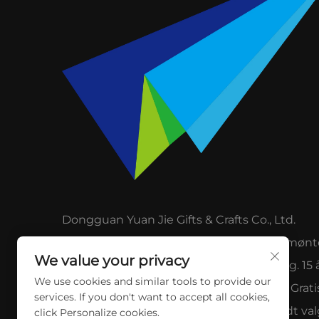
Dongguan Yuan Jie Gifts & Crafts Co., Ltd.
specialiserer sig i brystnåle, udfordringsmønt
We value your privacy
nøgleringe og golftilbehør efter bestilling. 15 
We use cookies and similar tools to provide our
ekspertise, eksporterer til over 55 lande. Grati
services. If you don't want to accept all cookies,
prøver, lav MOQ på 300 stk. Omsorgsfuldt val
click Personalize cookies.