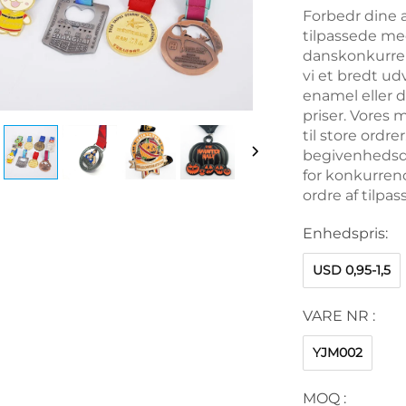
Forbedr dine 
tilpassede med
danskonkurren
vi et bredt ud
enamel eller d
priser. Vores 
til store ordrer
begivenhedsde
for konkurrenc
ordre af tilpas
Enhedspris:
USD 0,95-1,5
VARE NR :
YJM002
MOQ :