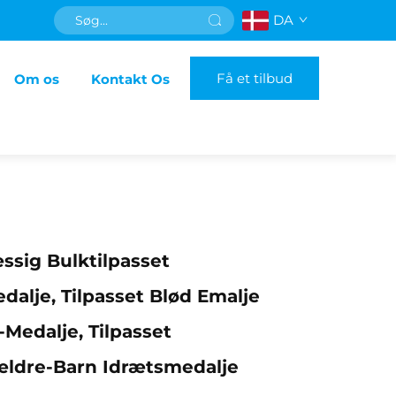
DA
Få et tilbud
Om os
Kontakt Os
sig Bulktilpasset
alje, Tilpasset Blød Emalje
Medalje, Tilpasset
ældre-Barn Idrætsmedalje