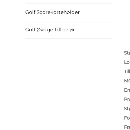
Golf Scorekorteholder
Golf Øvrige Tilbehør
St
Lo
Ti
M
Em
Pr
St
Fo
Fr