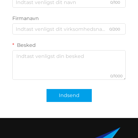
0/100
Firmanavn
0/200
Besked
0/1000
Indsend