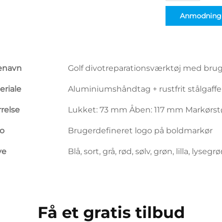
Anmodning
enavn
Golf divotreparationsværktøj med br
eriale
Aluminiumshåndtag + rustfrit stålgaff
rrelse
Lukket: 73 mm Åben: 117 mm Markørst
o
Brugerdefineret logo på boldmarkør
ve
Blå, sort, grå, rød, sølv, grøn, lilla, lyseg
Få et gratis tilbud