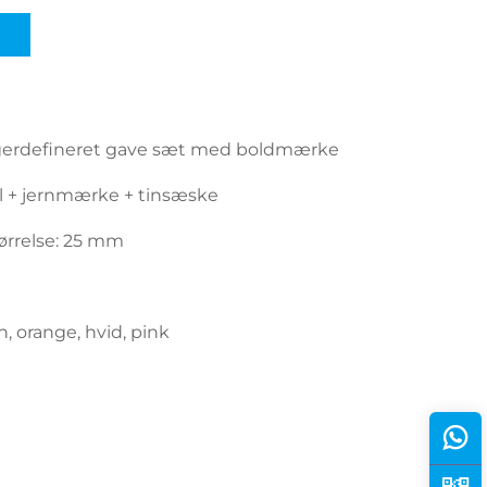
ugerdefineret gave sæt med boldmærke
el + jernmærke + tinsæske
ørrelse: 25 mm
røn, orange, hvid, pink