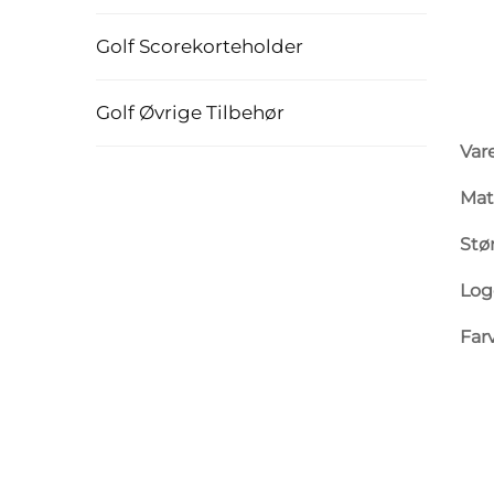
Golf Scorekorteholder
Golf Øvrige Tilbehør
Var
Mat
Stø
Log
Far