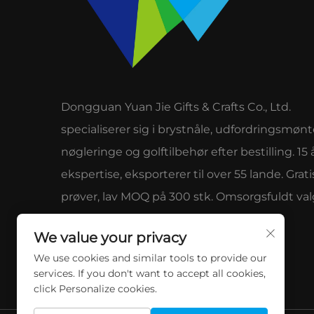
Dongguan Yuan Jie Gifts & Crafts Co., Ltd.
specialiserer sig i brystnåle, udfordringsmønt
nøgleringe og golftilbehør efter bestilling. 15 
ekspertise, eksporterer til over 55 lande. Grati
prøver, lav MOQ på 300 stk. Omsorgsfuldt val
globale mærker for kvalitet og service.
We value your privacy
We use cookies and similar tools to provide our
services. If you don't want to accept all cookies,
click Personalize cookies.