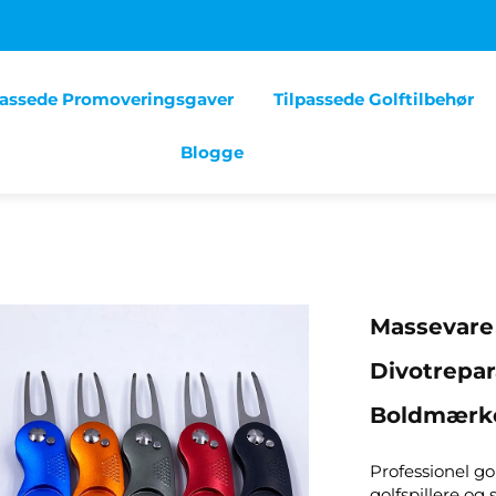
passede Promoveringsgaver
Tilpassede Golftilbehør
Blogge
Massevare
Divotrepar
Boldmærk
Professionel gol
golfspillere og