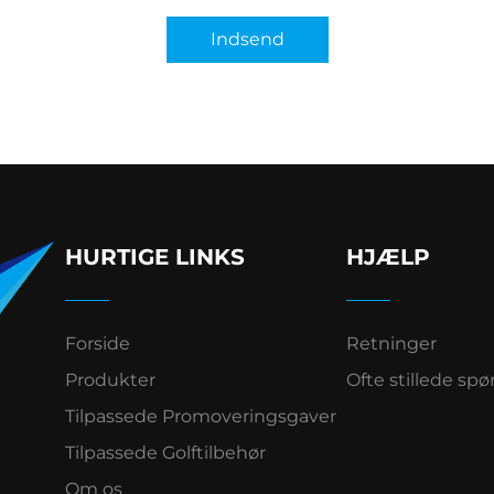
Indsend
HURTIGE LINKS
HJÆLP
Forside
Retninger
Produkter
Ofte stillede sp
Tilpassede Promoveringsgaver
Tilpassede Golftilbehør
Om os