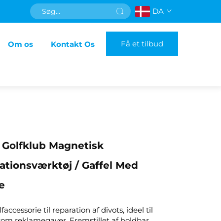
DA
Få et tilbud
Om os
Kontakt Os
 Golfklub Magnetisk
ationsværktøj / Gaffel Med
e
faccessorie til reparation af divots, ideel til
 som reklamegaver. Fremstillet af holdbar