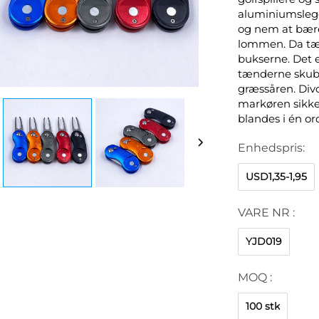
aluminiumslege
og nem at bære
lommen. Da tænd
bukserne. Det e
tænderne skubb
græssåren. Div
markøren sikker
blandes i én or
Enhedspris:
USD1,35-1,95
VARE NR :
YJD019
MOQ :
100 stk