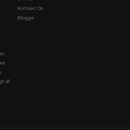
Kontakt Os
Blogge
er,
års
s
gt af