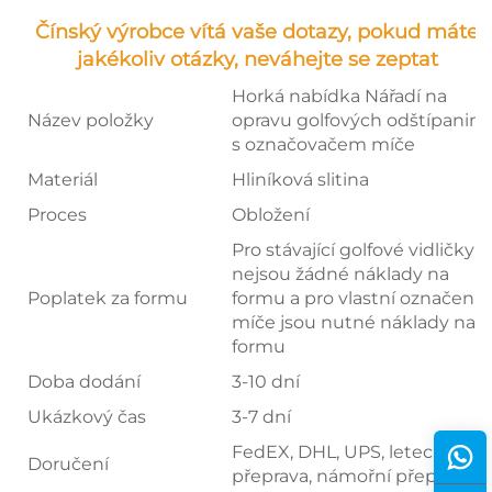
Čínský výrobce vítá vaše dotazy, pokud máte
jakékoliv otázky, neváhejte se zeptat
Horká nabídka Nářadí na
Název položky
opravu golfových odštípanin
s označovačem míče
Materiál
Hliníková slitina
Proces
Obložení
Pro stávající golfové vidličky
nejsou žádné náklady na
Poplatek za formu
formu a pro vlastní označení
míče jsou nutné náklady na
formu
Doba dodání
3-10 dní
Ukázkový čas
3-7 dní
FedEX, DHL, UPS, letecká
Doručení
přeprava, námořní přeprava