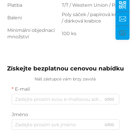
Platba
T/T / Western Union / Paypal
Poly sáček / papírová krabice
Balení
/ dárková krabice
Minimální objednací
100 ks
množství
Získejte bezplatnou cenovou nabídku
Náš zástupce vám brzy zavolá.
E-mail
0/100
Jméno
0/100