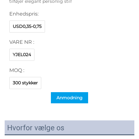
tilføjer elegant personlig stil!
Enhedspris:
USD0,35-0,75
VARE NR :
YJEL024
MOQ :
300 stykker
Anmodning
Hvorfor vælge os