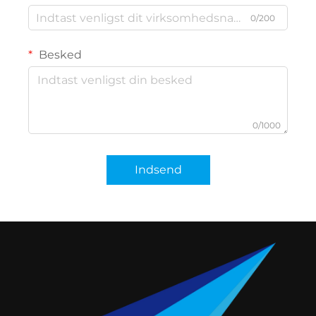
0/200
Besked
0/1000
Indsend