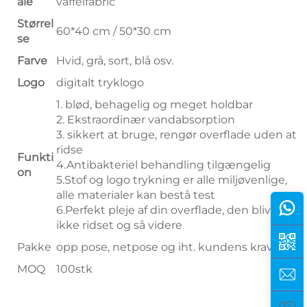
ale
vaffelfabric
Størrel
60*40 cm / 50*30 cm
se
Farve
Hvid, grå, sort, blå osv.
Logo
digitalt tryklogo
1. blød, behagelig og meget holdbar
2. Ekstraordinær vandabsorption
3. sikkert at bruge, rengør overflade uden at
ridse
Funkti
4.Antibakteriel behandling tilgængelig
on
5.Stof og logo trykning er alle miljøvenlige,
alle materialer kan bestå test
6.Perfekt pleje af din overflade, den bliver
ikke ridset og så videre
Pakke
opp pose, netpose og iht. kundens krav
MOQ
100stk