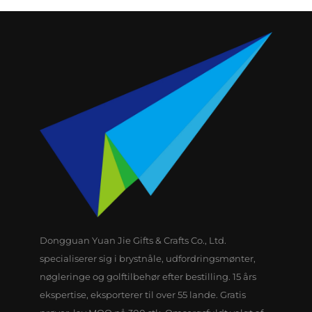
Dongguan Yuan Jie Gifts & Crafts Co., Ltd.
specialiserer sig i brystnåle, udfordringsmønter,
nøgleringe og golftilbehør efter bestilling. 15 års
ekspertise, eksporterer til over 55 lande. Gratis