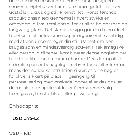
den sofistikerede kvinde. Denne smukt designede
souvenirnøgleholder har et premium guldfinish, der
udstråler luksus og stil. Fremstillet i vores førende
produktionsanlæg gennemgår hvert stykke en
omhyggelig kvalitetskontrol for at sikre holdbarhed og
langvarig glans. Det slanke design gør den til en ideel
tilbehør til at holde dine nøgler organiseret, samtidig
med at den understreger din stil. Uanset om den
bruges som en mindesværdig souvenir, reklamegave
eller personlig tilbehør, kombinerer denne nøgleholder
funktionalitet med feminin charme. Dens kompakte
størrelse passer behageligt i enhver taske eller lomme,
mens den solide konstruktion sikrer, at dine nøgler
forbliver sikkert på plads. Tilgængelig til
personalisering med ønskede logoer eller designs, er
denne alsidige nøgleholder et fremragende valg til
firmagaver, turistartikler eller privat brug.
Enhedspris:
USD 0,75-1,2
VARE NR :