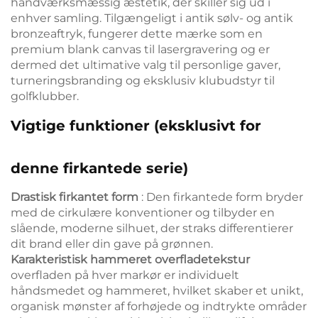
håndværksmæssig æstetik, der skiller sig ud i
enhver samling. Tilgængeligt i antik sølv- og antik
bronzeaftryk, fungerer dette mærke som en
premium blank canvas til lasergravering og er
dermed det ultimative valg til personlige gaver,
turneringsbranding og eksklusiv klubudstyr til
golfklubber.
Vigtige funktioner (eksklusivt for
denne firkantede serie)
Drastisk firkantet form
: Den firkantede form bryder
med de cirkulære konventioner og tilbyder en
slående, moderne silhuet, der straks differentierer
dit brand eller din gave på grønnen.
Karakteristisk hammeret overfladetekstur
overfladen på hver markør er individuelt
håndsmedet og hammeret, hvilket skaber et unikt,
organisk mønster af forhøjede og indtrykte områder