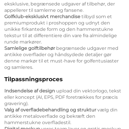
eksklusive, begrænsede udgaver af tilbehør, der
appellerer til samlerne og fansene.
Golfklub-eksklusivt merchandise
tilbyd som et
premiumprodukt i proshoppen og udnyt den
unikke firkantede form og den hammerstukne
tekstur til at differentiere din vare fra almindelige
runde markører.
Samlelige golftilbehør
begrænsede udgaver med
antikke overflader og håndsydede detaljer gør
denne markør til et must-have for golfentusiaster
og samleres.
Tilpassningsproces
Indsendelse af design
upload din vektorlogo, tekst
eller koncept (AI, EPS, PDF foretrækkes for præcis
gravering).
Valg af overfladebehandling og struktur
vælg din
antikke metaloverflade og bekræft den
hammerstukne overfladestil.
Digital mockup
vores team laver en gratis mockup,