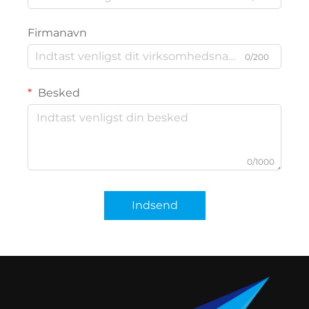
Firmanavn
0/200
Besked
0/1000
Indsend