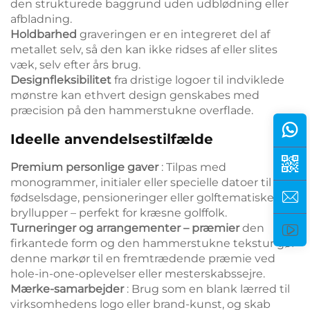
den strukturede baggrund uden udblødning eller
afbladning.
Holdbarhed
graveringen er en integreret del af
metallet selv, så den kan ikke ridses af eller slites
væk, selv efter års brug.
Designfleksibilitet
fra dristige logoer til indviklede
mønstre kan ethvert design genskabes med
præcision på den hammerstukne overflade.
Ideelle anvendelsestilfælde
Premium personlige gaver
: Tilpas med
monogrammer, initialer eller specielle datoer til
fødselsdage, pensioneringer eller golftematiske
bryllupper – perfekt for kræsne golffolk.
Turneringer og arrangementer – præmier
den
firkantede form og den hammerstukne tekstur gør
denne markør til en fremtrædende præmie ved
hole-in-one-oplevelser eller mesterskabssejre.
Mærke-samarbejder
: Brug som en blank lærred til
virksomhedens logo eller brand-kunst, og skab