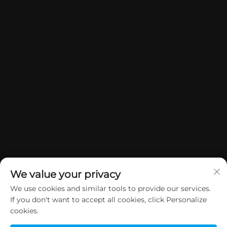
We value your privacy
We use cookies and similar tools to provide our services.
If you don't want to accept all cookies, click Personalize
Copyright © 2026 China Dongguan Yuan Jie Gifts & Crafts Co., Ltd.
cookies.
Alle rettigheder forbeholdes.
Privatlivspolitik