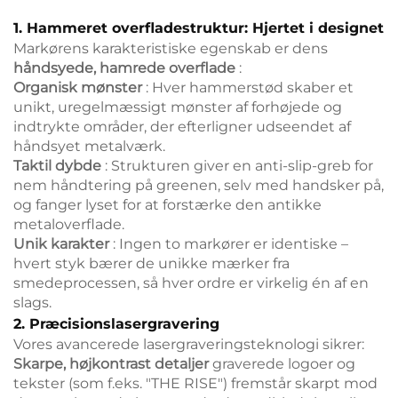
1. Hammeret overfladestruktur: Hjertet i designet
Markørens karakteristiske egenskab er dens
håndsyede, hamrede overflade
:
Organisk mønster
: Hver hammerstød skaber et
unikt, uregelmæssigt mønster af forhøjede og
indtrykte områder, der efterligner udseendet af
håndsyet metalværk.
Taktil dybde
: Strukturen giver en anti-slip-greb for
nem håndtering på greenen, selv med handsker på,
og fanger lyset for at forstærke den antikke
metaloverflade.
Unik karakter
: Ingen to markører er identiske –
hvert styk bærer de unikke mærker fra
smedeprocessen, så hver ordre er virkelig én af en
slags.
2. Præcisionslasergravering
Vores avancerede lasergraveringsteknologi sikrer:
Skarpe, højkontrast detaljer
graverede logoer og
tekster (som f.eks. "THE RISE") fremstår skarpt mod